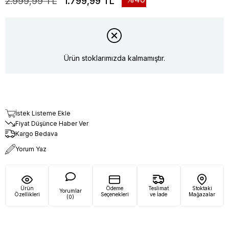
2.999,99 TL
1.799,99 TL
Ürün stoklarımızda kalmamıştır.
İstek Listeme Ekle
Fiyat Düşünce Haber Ver
Kargo Bedava
Yorum Yaz
Ürün
Ödeme
Teslimat
Stoktaki
Yorumlar
Özellikleri
Seçenekleri
ve İade
Mağazalar
(0)