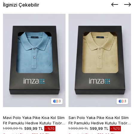
İlginizi Çekebilir
3
3
Mavi Polo Yaka Pike Kısa Kol Slim
Sarı Polo Yaka Pike Kısa Kol Slim
Fit Pamuklu Hediye Kutulu Tişört
Fit Pamuklu Hediye Kutulu Tişört
1011260169
1011260169
1.999,99 TL
599,99 TL
1.999,99 TL
599,99 TL
%70
%70