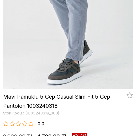
Mavi Pamuklu 5 Cep Casual Slim Fit 5 Cep
Pantolon 1003240318
Stok Kodu
(1003240318_300)
0.0
40