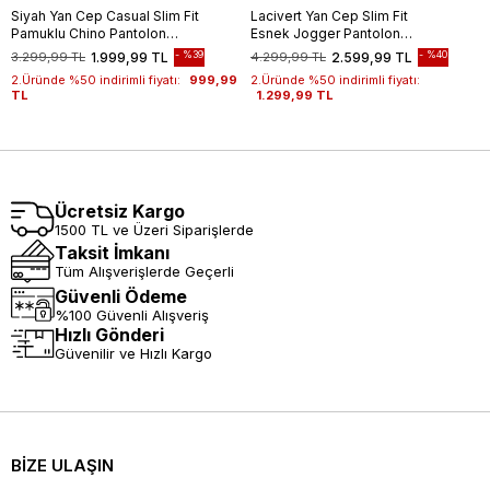
Siyah Yan Cep Casual Slim Fit
Lacivert Yan Cep Slim Fit
Pamuklu Chino Pantolon
Esnek Jogger Pantolon
1003255172
1003260179
%39
%40
3.299,99 TL
1.999,99 TL
4.299,99 TL
2.599,99 TL
2.Üründe %50 indirimli fiyatı:
999,99
2.Üründe %50 indirimli fiyatı:
TL
1.299,99 TL
Ücretsiz Kargo
1500 TL ve Üzeri Siparişlerde
Taksit İmkanı
Tüm Alışverişlerde Geçerli
Güvenli Ödeme
%100 Güvenli Alışveriş
Hızlı Gönderi
Güvenilir ve Hızlı Kargo
BİZE ULAŞIN