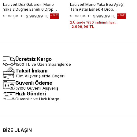
Lacivert Düz Gabardin Mono
Lacivert Mono Yaka Bez Ayağı
Yaka 2 Düğme Esnek 6 Drop
Tam Astar Esnek 4 Drop
Comfort Fit Casual Ceket
Comfort Fit Classic Ceket
%70
%40
9.999,99 TL
2.999,99 TL
9.999,99 TL
5.999,99 TL
1002245165
1002250157
2.Üründe %50 indirimli fiyatı:
2.999,99 TL
Ücretsiz Kargo
1500 TL ve Üzeri Siparişlerde
Taksit İmkanı
Tüm Alışverişlerde Geçerli
Güvenli Ödeme
%100 Güvenli Alışveriş
Hızlı Gönderi
Güvenilir ve Hızlı Kargo
BİZE ULAŞIN