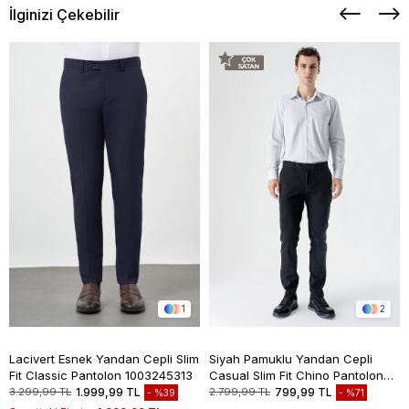
İlginizi Çekebilir
1
2
Lacivert Esnek Yandan Cepli Slim
Siyah Pamuklu Yandan Cepli
Fit Classic Pantolon 1003245313
Casual Slim Fit Chino Pantolon
1003235117
3.299,99 TL
1.999,99 TL
2.799,99 TL
799,99 TL
%39
%71