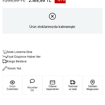
7.299,99 TL
2.189,99 TL
Ürün stoklarımızda kalmamıştır.
İstek Listeme Ekle
Fiyat Düşünce Haber Ver
Kargo Bedava
Yorum Yaz
Ürün
Ödeme
Teslimat
Stoktaki
Yorumlar
Özellikleri
Seçenekleri
ve İade
Mağazalar
(0)