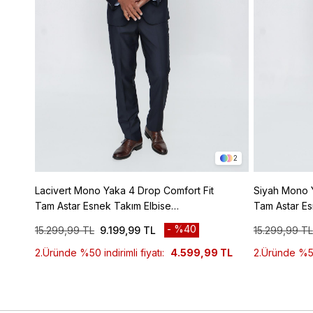
2
Lacivert Mono Yaka 4 Drop Comfort Fit
Siyah Mono Y
Tam Astar Esnek Takım Elbise
Tam Astar Es
1001240009
1001240009
%40
15.299,99 TL
9.199,99 TL
15.299,99 TL
2.Üründe %50 indirimli fiyatı:
4.599,99 TL
2.Üründe %50 