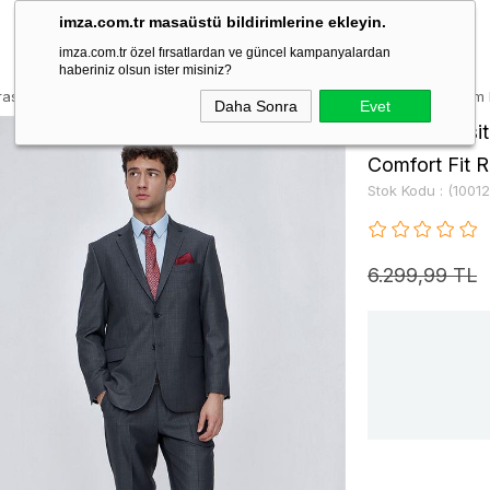
imza.com.tr masaüstü bildirimlerine ekleyin.
imza.com.tr özel fırsatlardan ve güncel kampanyalardan
haberiniz olsun ister misiniz?
rasit Gabardin Mono Yaka Astarlı 4 Drop Comfort Fit Rahat Kesim Takım 
Daha Sonra
Evet
Koyu Antrasi
Comfort Fit 
Stok Kodu
(1001
6.299,99 TL