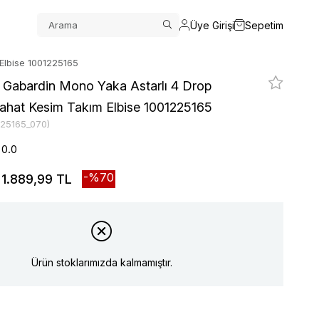
Üye Girişi
Sepetim
Elbise 1001225165
t Gabardin Mono Yaka Astarlı 4 Drop
Rahat Kesim Takım Elbise 1001225165
225165_070)
0.0
70
1.889,99 TL
Ürün stoklarımızda kalmamıştır.