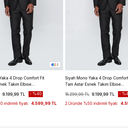
2
aka 4 Drop Comfort Fit
Siyah Mono Yaka 4 Drop Comfort 
nek Takım Elbise
Tam Astar Esnek Takım Elbise
1001245009
%40
%4
9.199,99 TL
15.299,99 TL
9.199,99 TL
indirimli fiyatı:
4.599,99 TL
2.Üründe %50 indirimli fiyatı:
4.5