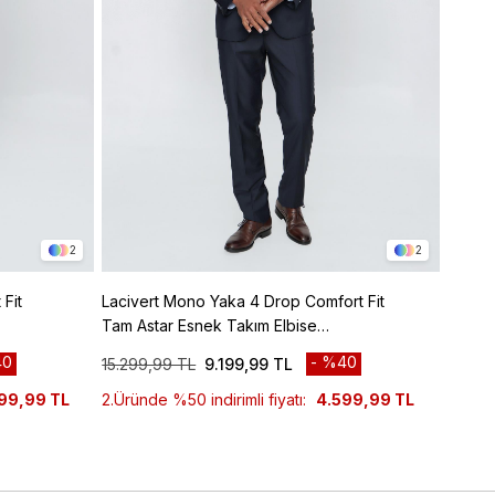
2
2
Fit
Lacivert Mono Yaka 4 Drop Comfort Fit
Siyah 
Tam Astar Esnek Takım Elbise
Tam As
1001245009
10012
0
%40
15.299,99 TL
9.199,99 TL
13.999
99,99 TL
2.Üründe %50 indirimli fiyatı:
4.599,99 TL
2.Ürün