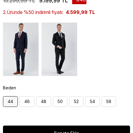
15.299,99 TL
9.199,99 TL
2.Üründe %50 indirimli fiyatı:
4.599,99 TL
Beden
44
46
48
50
52
54
56