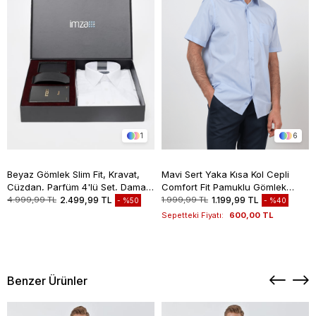
1
6
Beyaz Gömlek Slim Fit, Kravat,
Mavi Sert Yaka Kısa Kol Cepli
Cüzdan, Parfüm 4'lü Set, Damat
Comfort Fit Pamuklu Gömlek
Bohçası, Hediye Seti, Düğün Set
1004260258
4.999,99 TL
2.499,99 TL
1.999,99 TL
1.199,99 TL
%50
%40
Sepetteki Fiyatı:
600,00 TL
Benzer Ürünler