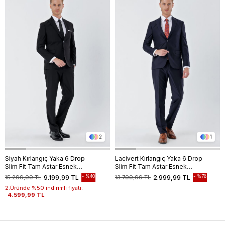
2
1
Siyah Kırlangıç Yaka 6 Drop
Lacivert Kırlangıç Yaka 6 Drop
Slim Fit Tam Astar Esnek
Slim Fit Tam Astar Esnek
Takım Elbise 1001240011
Takım Elbise 1001235011
%40
%78
15.299,99 TL
9.199,99 TL
13.799,99 TL
2.999,99 TL
2.Üründe %50 indirimli fiyatı:
4.599,99 TL