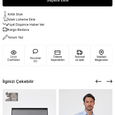
Kritik Stok
İstek Listeme Ekle
Fiyat Düşünce Haber Ver
Kargo Bedava
Yorum Yaz
Ürün
Ödeme
Teslimat
Stoktaki
Yorumlar
Özellikleri
Seçenekleri
ve İade
Mağazalar
(0)
İlginizi Çekebilir