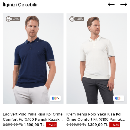
İlginizi Çekebilir
5
5
Lacivert Polo Yaka Kısa Kol Örme
Krem Rengi Polo Yaka Kısa Kol
Comfort Fit %100 Pamuk Kazak
Örme Comfort Fit %100 Pamuk
1012260151
Kazak 1012260151
2.299,99 TL
1.399,99 TL
2.299,99 TL
1.399,99 TL
%39
%39