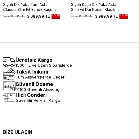
Siyah Dik Yaka Tam Astar
Siyah Kaşe Dik Yaka Astarlı
Classic Slim Fit Esnek Kaşe
Slim Fit Dar Kesim Klasik
Kaban 1008255150
Kaban
%70
%70
12.299,99 TL
3.689,99 TL
13.299,99 TL
3.989,99 TL
Ücretsiz Kargo
1500 TL ve Üzeri Siparişlerde
Taksit İmkanı
Tüm Alışverişlerde Geçerli
Güvenli Ödeme
%100 Güvenli Alışveriş
Hızlı Gönderi
Güvenilir ve Hızlı Kargo
BİZE ULAŞIN