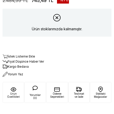
2.484,99 TL
745,49 TL
Ürün stoklarımızda kalmamıştır.
İstek Listeme Ekle
Fiyat Düşünce Haber Ver
Kargo Bedava
Yorum Yaz
Ürün
Ödeme
Teslimat
Stoktaki
Yorumlar
Özellikleri
Seçenekleri
ve İade
Mağazalar
(0)