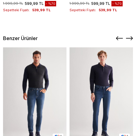
1011260169
1011260169
1.999,99 TL
599,99 TL
1.999,99 TL
599,99 TL
%70
%70
Sepetteki Fiyatı:
539,99 TL
Sepetteki Fiyatı:
539,99 TL
Benzer Ürünler