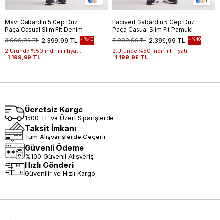
1
1
Mavi Gabardin 5 Cep Düz
Lacivert Gabardin 5 Cep Düz
Paça Casual Slim Fit Denim
Paça Casual Slim Fit Pamuklu
Pantolon 1023255152-
Denim Pantolon 1023255151
%40
%40
3.999,99 TL
2.399,99 TL
3.999,99 TL
2.399,99 TL
2.Üründe %50 indirimli fiyatı:
2.Üründe %50 indirimli fiyatı:
1.199,99 TL
1.199,99 TL
Ücretsiz Kargo
1500 TL ve Üzeri Siparişlerde
Taksit İmkanı
Tüm Alışverişlerde Geçerli
Güvenli Ödeme
%100 Güvenli Alışveriş
Hızlı Gönderi
Güvenilir ve Hızlı Kargo