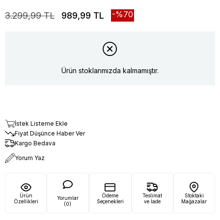
70
3.299,99 TL
989,99 TL
Ürün stoklarımızda kalmamıştır.
İstek Listeme Ekle
Fiyat Düşünce Haber Ver
Kargo Bedava
Yorum Yaz
Ürün
Ödeme
Teslimat
Stoktaki
Yorumlar
Özellikleri
Seçenekleri
ve İade
Mağazalar
(0)