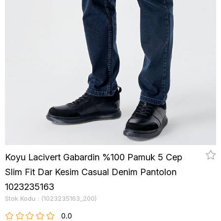
Koyu Lacivert Gabardin %100 Pamuk 5 Cep
Slim Fit Dar Kesim Casual Denim Pantolon
1023235163
Stok Kodu
(1023235163_200)
0.0