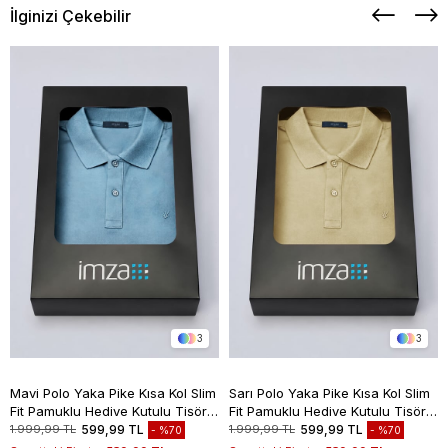
İlginizi Çekebilir
3
3
Mavi Polo Yaka Pike Kısa Kol Slim
Sarı Polo Yaka Pike Kısa Kol Slim
Fit Pamuklu Hediye Kutulu Tişört
Fit Pamuklu Hediye Kutulu Tişört
1011260169
1011260169
1.999,99 TL
599,99 TL
1.999,99 TL
599,99 TL
%70
%70