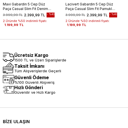
Mavi Gabardin 5 Cep Düz
Lacivert Gabardin 5 Cep Düz
Paça Casual Slim Fit Denim
Paça Casual Slim Fit Pamuklu
Pantolon 1023255152-
Denim Pantolon 1023255151
%40
%40
3.999,99 TL
2.399,99 TL
3.999,99 TL
2.399,99 TL
2.Üründe %50 indirimli fiyatı:
2.Üründe %50 indirimli fiyatı:
1.199,99 TL
1.199,99 TL
Ücretsiz Kargo
1500 TL ve Üzeri Siparişlerde
Taksit İmkanı
Tüm Alışverişlerde Geçerli
Güvenli Ödeme
%100 Güvenli Alışveriş
Hızlı Gönderi
Güvenilir ve Hızlı Kargo
BİZE ULAŞIN