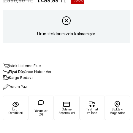
2.999,99 TL
1.499,99 TL
Ürün stoklarımızda kalmamıştır.
İstek Listeme Ekle
Fiyat Düşünce Haber Ver
Kargo Bedava
Yorum Yaz
Ürün
Ödeme
Teslimat
Stoktaki
Yorumlar
Özellikleri
Seçenekleri
ve İade
Mağazalar
(0)