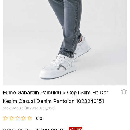
Füme Gabardin Pamuklu 5 Cepli Slim Fit Dar
Kesim Casual Denim Pantolon 1023240151
Stok Kodu
(1023240151_050)
0.0
50