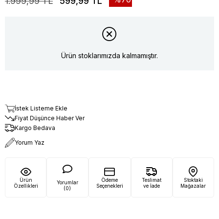
1.999,99 TL
599,99 TL
Ürün stoklarımızda kalmamıştır.
İstek Listeme Ekle
Fiyat Düşünce Haber Ver
Kargo Bedava
Yorum Yaz
Ürün
Ödeme
Teslimat
Stoktaki
Yorumlar
Özellikleri
Seçenekleri
ve İade
Mağazalar
(0)