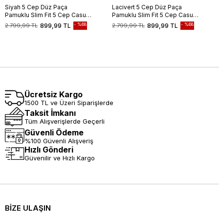
Siyah 5 Cep Düz Paça
Lacivert 5 Cep Düz Paça
Pamuklu Slim Fit 5 Cep Casual
Pamuklu Slim Fit 5 Cep Casual
Pantolon 1003255154
Pantolon 1003255154
%68
%68
2.799,99 TL
899,99 TL
2.799,99 TL
899,99 TL
Ücretsiz Kargo
1500 TL ve Üzeri Siparişlerde
Taksit İmkanı
Tüm Alışverişlerde Geçerli
Güvenli Ödeme
%100 Güvenli Alışveriş
Hızlı Gönderi
Güvenilir ve Hızlı Kargo
BİZE ULAŞIN