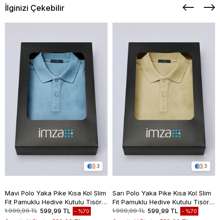
İlginizi Çekebilir
3
3
Mavi Polo Yaka Pike Kısa Kol Slim
Sarı Polo Yaka Pike Kısa Kol Slim
Fit Pamuklu Hediye Kutulu Tişört
Fit Pamuklu Hediye Kutulu Tişört
1011260169
1011260169
1.999,99 TL
599,99 TL
1.999,99 TL
599,99 TL
%70
%70