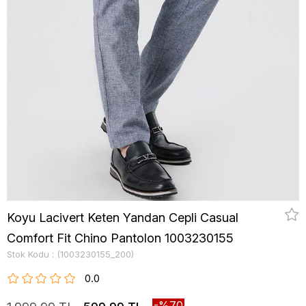
Koyu Lacivert Keten Yandan Cepli Casual
Comfort Fit Chino Pantolon 1003230155
Stok Kodu
(1003230155_200)
0.0
70