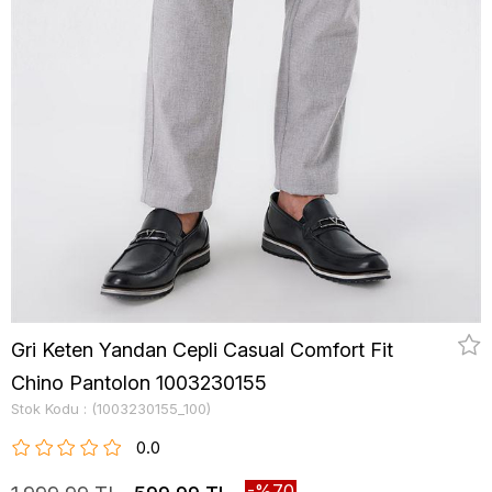
Gri Keten Yandan Cepli Casual Comfort Fit
Chino Pantolon 1003230155
Stok Kodu
(1003230155_100)
0.0
70