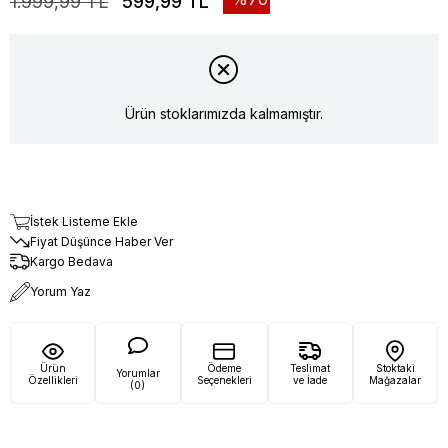
1.999,99 TL
599,99 TL
Ürün stoklarımızda kalmamıştır.
İstek Listeme Ekle
Fiyat Düşünce Haber Ver
Kargo Bedava
Yorum Yaz
Ürün
Ödeme
Teslimat
Stoktaki
Yorumlar
Özellikleri
Seçenekleri
ve İade
Mağazalar
(0)