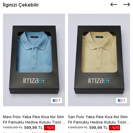
İlginizi Çekebilir
3
3
Mavi Polo Yaka Pike Kısa Kol Slim
Sarı Polo Yaka Pike Kısa Kol Slim
Fit Pamuklu Hediye Kutulu Tişört
Fit Pamuklu Hediye Kutulu Tişört
1011260169
1011260169
1.999,99 TL
599,99 TL
1.999,99 TL
599,99 TL
%70
%70