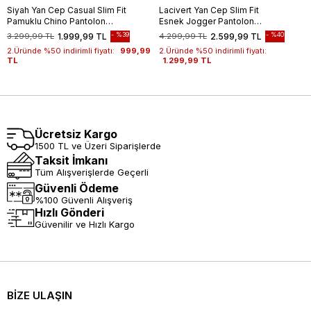
Siyah Yan Cep Casual Slim Fit
Lacivert Yan Cep Slim Fit
Pamuklu Chino Pantolon
Esnek Jogger Pantolon
1003255172
1003260179
%39
%40
3.299,99 TL
1.999,99 TL
4.299,99 TL
2.599,99 TL
2.Üründe %50 indirimli fiyatı:
999,99
2.Üründe %50 indirimli fiyatı:
TL
1.299,99 TL
Ücretsiz Kargo
1500 TL ve Üzeri Siparişlerde
Taksit İmkanı
Tüm Alışverişlerde Geçerli
Güvenli Ödeme
%100 Güvenli Alışveriş
Hızlı Gönderi
Güvenilir ve Hızlı Kargo
BİZE ULAŞIN