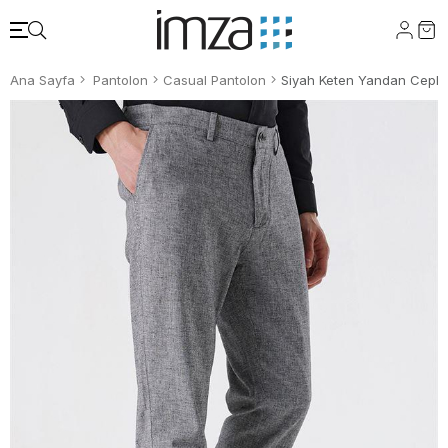
Ana Sayfa
Pantolon
Casual Pantolon