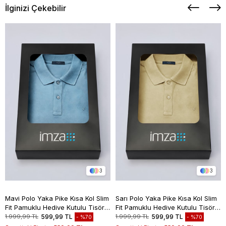
İlginizi Çekebilir
3
3
Mavi Polo Yaka Pike Kısa Kol Slim
Sarı Polo Yaka Pike Kısa Kol Slim
Fit Pamuklu Hediye Kutulu Tişört
Fit Pamuklu Hediye Kutulu Tişört
1011260169
1011260169
1.999,99 TL
599,99 TL
1.999,99 TL
599,99 TL
%70
%70