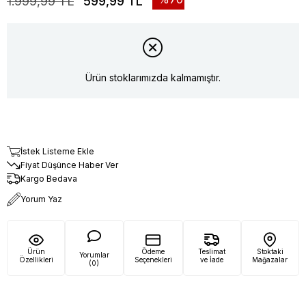
1.999,99 TL
599,99 TL
Ürün stoklarımızda kalmamıştır.
İstek Listeme Ekle
Fiyat Düşünce Haber Ver
Kargo Bedava
Yorum Yaz
Ürün
Ödeme
Teslimat
Stoktaki
Yorumlar
Özellikleri
Seçenekleri
ve İade
Mağazalar
(0)