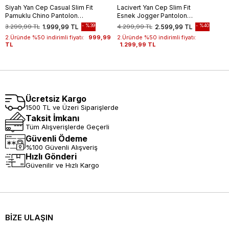
Siyah Yan Cep Casual Slim Fit
Lacivert Yan Cep Slim Fit
Pamuklu Chino Pantolon
Esnek Jogger Pantolon
1003255172
1003260179
%39
%40
3.299,99 TL
1.999,99 TL
4.299,99 TL
2.599,99 TL
2.Üründe %50 indirimli fiyatı:
999,99
2.Üründe %50 indirimli fiyatı:
TL
1.299,99 TL
Ücretsiz Kargo
1500 TL ve Üzeri Siparişlerde
Taksit İmkanı
Tüm Alışverişlerde Geçerli
Güvenli Ödeme
%100 Güvenli Alışveriş
Hızlı Gönderi
Güvenilir ve Hızlı Kargo
BİZE ULAŞIN