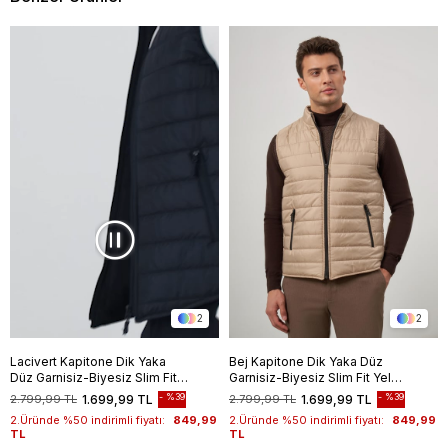
2
2
Lacivert Kapitone Dik Yaka
Bej Kapitone Dik Yaka Düz
Düz Garnisiz-Biyesiz Slim Fit
Garnisiz-Biyesiz Slim Fit Yelek
Yelek 1009245150
1009245150
%39
%39
2.799,99 TL
1.699,99 TL
2.799,99 TL
1.699,99 TL
2.Üründe %50 indirimli fiyatı:
849,99
2.Üründe %50 indirimli fiyatı:
849,99
TL
TL