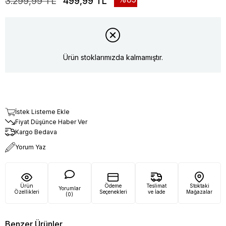
3.299,99 TL
499,99 TL
Ürün stoklarımızda kalmamıştır.
İstek Listeme Ekle
Fiyat Düşünce Haber Ver
Kargo Bedava
Yorum Yaz
Ürün
Ödeme
Teslimat
Stoktaki
Yorumlar
Özellikleri
Seçenekleri
ve İade
Mağazalar
(0)
Benzer Ürünler