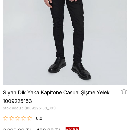
Siyah Dik Yaka Kapitone Casual Şişme Yelek
1009225153
Stok Kodu
(1009225153_001)
0.0
85