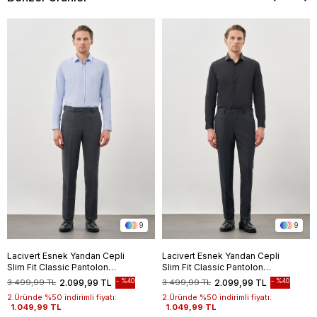
9
9
Lacivert Esnek Yandan Cepli
Lacivert Esnek Yandan Cepli
Slim Fit Classic Pantolon
Slim Fit Classic Pantolon
1003245209
1003245209
%40
%40
3.499,99 TL
2.099,99 TL
3.499,99 TL
2.099,99 TL
2.Üründe %50 indirimli fiyatı:
2.Üründe %50 indirimli fiyatı:
1.049,99 TL
1.049,99 TL