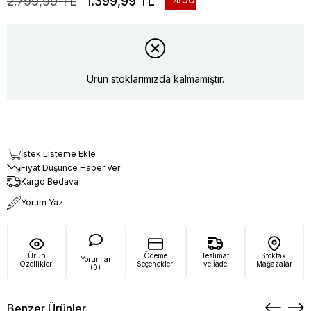
2.799,99 TL
1.399,99 TL
Ürün stoklarımızda kalmamıştır.
İstek Listeme Ekle
Fiyat Düşünce Haber Ver
Kargo Bedava
Yorum Yaz
Ürün
Ödeme
Teslimat
Stoktaki
Yorumlar
Özellikleri
Seçenekleri
ve İade
Mağazalar
(0)
Benzer Ürünler