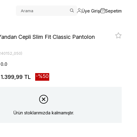
Üye Girişi
Sepetim
ndan Cepli Slim Fit Classic Pantolon
240152_050)
0.0
50
1.399,99 TL
Ürün stoklarımızda kalmamıştır.