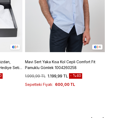
1
6
üzdan,
Mavi Sert Yaka Kısa Kol Cepli Comfort Fit
Kırmız
Hediye Seti,
Pamuklu Gömlek 1004260258
Pamuk
0
%40
1.999,99 TL
1.199,99 TL
1.999
Sepetteki Fiyatı:
600,00 TL
Sepett