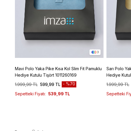
16
3
Mavi Polo Yaka Pike Kısa Kol Slim Fit Pamuklu
Sarı Polo Ya
Hediye Kutulu Tişört 1011260169
Hediye Kutul
%70
1.999,99 TL
599,99 TL
1.999,99 TL
Sepetteki Fiyatı:
539,99 TL
Sepetteki Fiy