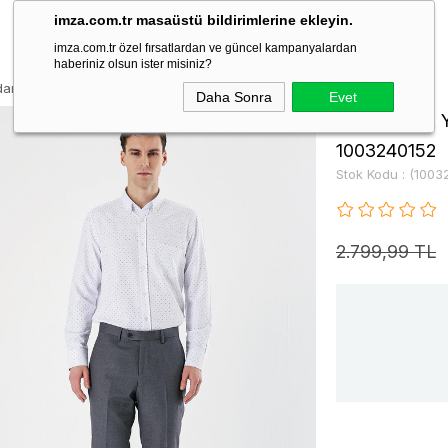
imza.com.tr masaüstü bildirimlerine ekleyin.
imza.com.tr özel fırsatlardan ve güncel kampanyalardan
haberiniz olsun ister misiniz?
n Cepli Slim Fit Classic Pantolon 1003240152
Daha Sonra
Evet
Füme Esnek Ya
1003240152
Stok Kodu
(1003
2.799,99 TL