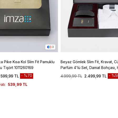
3
ka Pike Kısa Kol Slim Fit Pamuklu
Beyaz Gömlek Slim Fit, Kravat, C
u Tişört 1011260169
Parfüm 4'lü Set, Damat Bohçası, 
Düğün Set
%70
%5
599,99 TL
4.999,99 TL
2.499,99 TL
atı:
539,99 TL