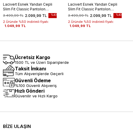
Lacivert Esnek Yandan Cepli
Lacivert Esnek Yandan Cepli
Slim Fit Classic Pantolon
Slim Fit Classic Pantolon
1003245209
1003245209
%40
%40
3.499,99 TL
2.099,99 TL
3.499,99 TL
2.099,99 TL
2.Üründe %50 indirimli fiyatı:
2.Üründe %50 indirimli fiyatı:
1.049,99 TL
1.049,99 TL
Ücretsiz Kargo
1500 TL ve Üzeri Siparişlerde
Taksit İmkanı
Tüm Alışverişlerde Geçerli
Güvenli Ödeme
%100 Güvenli Alışveriş
Hızlı Gönderi
Güvenilir ve Hızlı Kargo
BİZE ULAŞIN