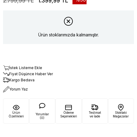
2.799,99 TL
1.399,99 TL
Ürün stoklarımızda kalmamıştır.
İstek Listeme Ekle
Fiyat Düşünce Haber Ver
Kargo Bedava
Yorum Yaz
Ürün
Ödeme
Teslimat
Stoktaki
Yorumlar
Özellikleri
Seçenekleri
ve İade
Mağazalar
(0)