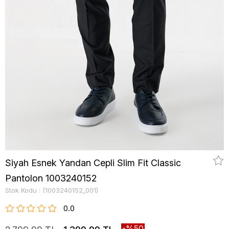
Siyah Esnek Yandan Cepli Slim Fit Classic
Pantolon 1003240152
Stok Kodu
(1003240152_001)
0.0
50