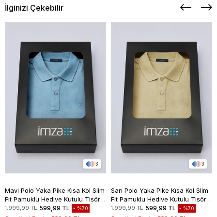
İlginizi Çekebilir
3
3
Mavi Polo Yaka Pike Kısa Kol Slim
Sarı Polo Yaka Pike Kısa Kol Slim
Fit Pamuklu Hediye Kutulu Tişört
Fit Pamuklu Hediye Kutulu Tişört
1011260169
1011260169
1.999,99 TL
599,99 TL
1.999,99 TL
599,99 TL
%70
%70