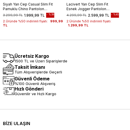
Siyah Yan Cep Casual Slim Fit
Lacivert Yan Cep Slim Fit
Pamuklu Chino Pantolon
Esnek Jogger Pantolon
1003255172
1003260179
%39
%40
3.299,99 TL
1.999,99 TL
4.299,99 TL
2.599,99 TL
2.Üründe %50 indirimli fiyatı:
999,99
2.Üründe %50 indirimli fiyatı:
TL
1.299,99 TL
Ücretsiz Kargo
1500 TL ve Üzeri Siparişlerde
Taksit İmkanı
Tüm Alışverişlerde Geçerli
Güvenli Ödeme
%100 Güvenli Alışveriş
Hızlı Gönderi
Güvenilir ve Hızlı Kargo
BİZE ULAŞIN