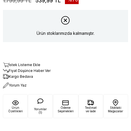
1.799,99 TL
539,99 TL
Ürün stoklarımızda kalmamıştır.
İstek Listeme Ekle
Fiyat Düşünce Haber Ver
Kargo Bedava
Yorum Yaz
Ürün
Ödeme
Teslimat
Stoktaki
Yorumlar
Özellikleri
Seçenekleri
ve İade
Mağazalar
(1)