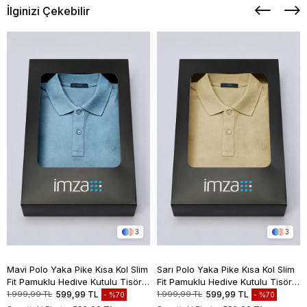
İlginizi Çekebilir
3
3
Mavi Polo Yaka Pike Kısa Kol Slim
Sarı Polo Yaka Pike Kısa Kol Slim
Fit Pamuklu Hediye Kutulu Tişört
Fit Pamuklu Hediye Kutulu Tişört
1011260169
1011260169
1.999,99 TL
599,99 TL
1.999,99 TL
599,99 TL
%70
%70