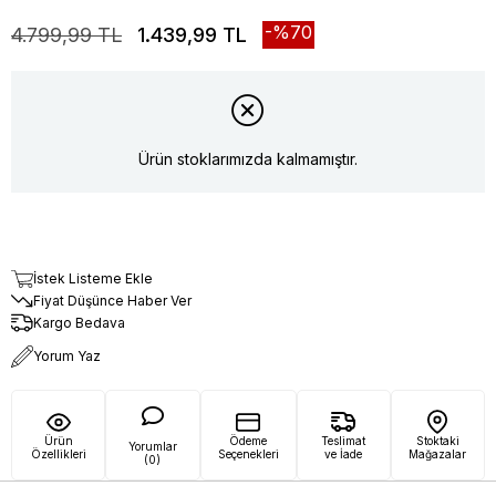
70
4.799,99 TL
1.439,99 TL
Ürün stoklarımızda kalmamıştır.
İstek Listeme Ekle
Fiyat Düşünce Haber Ver
Kargo Bedava
Yorum Yaz
Ürün
Ödeme
Teslimat
Stoktaki
Yorumlar
Özellikleri
Seçenekleri
ve İade
Mağazalar
(0)