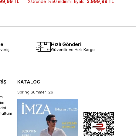
99,99 TL
2.Üründe %50 indirimli fiyatı:
3.999,99 TL
2.Ürün
me
Hızlı Gönderi
veriş
Güvenilir ve Hızlı Kargo
RİŞ
KATALOG
Spring Summer '26
im
rim
kibi
unuttum