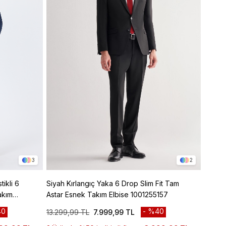
3
2
ikli 6
Siyah Kırlangıç Yaka 6 Drop Slim Fit Tam
Bej Kı
akım
Astar Esnek Takım Elbise 1001255157
Drop S
Elbise
0
%40
13.299,99 TL
7.999,99 TL
14.299