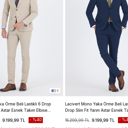
3
a Örme Beli Lastikli 6 Drop
Lacivert Mono Yaka Örme Beli Last
m Astar Esnek Takım Elbise
Drop Slim Fit Yarım Astar Esnek T
Elbise 1001250121
%40
%4
9.199,99 TL
15.299,99 TL
9.199,99 TL