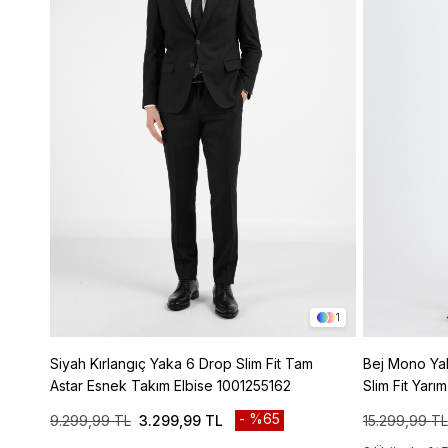
1
Siyah Kırlangıç Yaka 6 Drop Slim Fit Tam
Bej Mono Yak
Astar Esnek Takım Elbise 1001255162
Slim Fit Yarı
1001250121
%65
9.299,99 TL
3.299,99 TL
15.299,99 TL