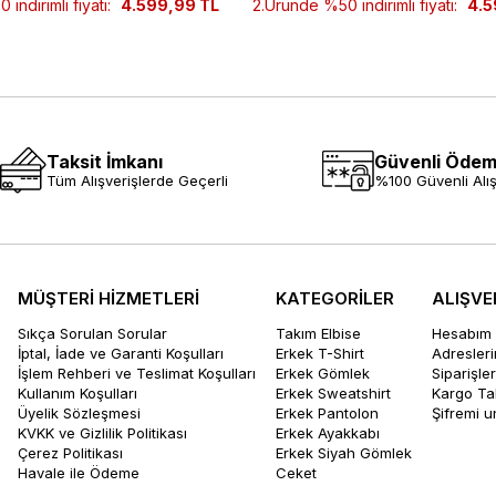
indirimli fiyatı:
4.599,99 TL
2.Üründe %50 indirimli fiyatı:
4.5
Taksit İmkanı
Güvenli Öde
Tüm Alışverişlerde Geçerli
%100 Güvenli Alış
MÜŞTERİ HİZMETLERİ
KATEGORİLER
ALIŞVE
Sıkça Sorulan Sorular
Takım Elbise
Hesabım
İptal, İade ve Garanti Koşulları
Erkek T-Shirt
Adresler
İşlem Rehberi ve Teslimat Koşulları
Erkek Gömlek
Siparişle
Kullanım Koşulları
Erkek Sweatshirt
Kargo Ta
Üyelik Sözleşmesi
Erkek Pantolon
Şifremi 
KVKK ve Gizlilik Politikası
Erkek Ayakkabı
Çerez Politikası
Erkek Siyah Gömlek
Havale ile Ödeme
Ceket