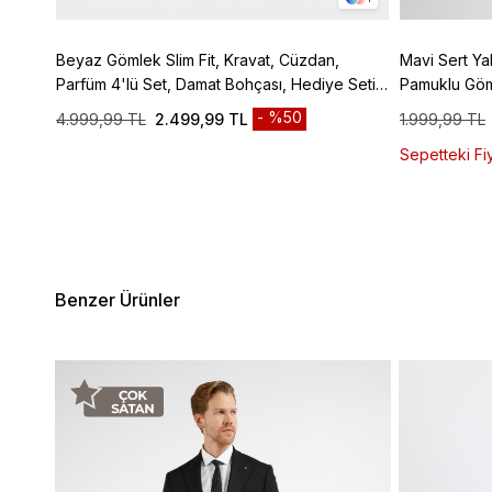
t
Beyaz Gömlek Slim Fit, Kravat, Cüzdan,
Mavi Sert Ya
Parfüm 4'lü Set, Damat Bohçası, Hediye Seti,
Pamuklu Gö
Düğün Set
%50
4.999,99 TL
2.499,99 TL
1.999,99 TL
Sepetteki Fiy
Benzer Ürünler