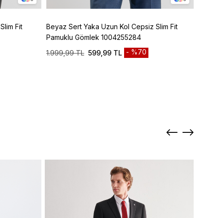
lim Fit
Beyaz Sert Yaka Uzun Kol Cepsiz Slim Fit
Laciv
Pamuklu Gömlek 1004255284
Karış
%70
1.999,99 TL
599,99 TL
2.499