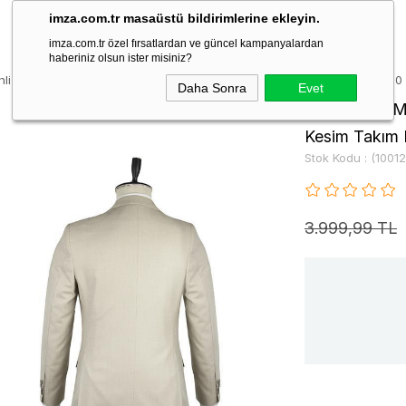
imza.com.tr masaüstü bildirimlerine ekleyin.
imza.com.tr özel fırsatlardan ve güncel kampanyalardan
haberiniz olsun ister misiniz?
nli Mono Yaka Astarlı 6 Drop Slim Fit Dar Kesim Takım Elbise 1001220160
Daha Sonra
Evet
Bej Desenli M
Kesim Takım 
Stok Kodu
(1001
3.999,99 TL