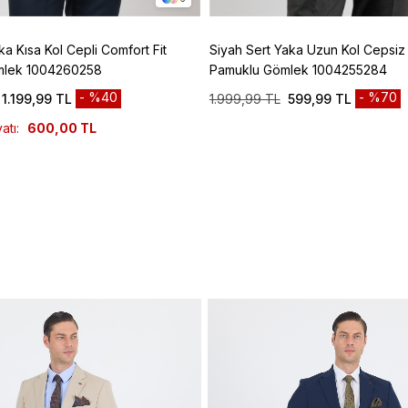
ka Kısa Kol Cepli Comfort Fit
Siyah Sert Yaka Uzun Kol Cepsiz S
mlek 1004260258
Pamuklu Gömlek 1004255284
%40
%70
1.199,99 TL
1.999,99 TL
599,99 TL
atı:
600,00 TL