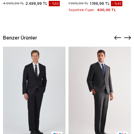
Bohçası, Hediye Seti, Düğün Set
1004260258
4.999,99 TL
2.499,99 TL
1.999,99 TL
1.199,99 TL
%50
%40
Sepetteki Fiyatı:
600,00 TL
Benzer Ürünler