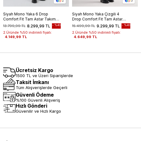
2
3
Siyah Mono Yaka 6 Drop
Siyah Mono Yaka Çizgili 4
Comfort Fit Tam Astar Takım
Drop Comfort Fit Tam Astar
Elbise 1001250170
Esnek Takım Elbise
%40
%40
13.799,99 TL
8.299,99 TL
15.499,99 TL
9.299,99 TL
1001255121
2.Üründe %50 indirimli fiyatı:
2.Üründe %50 indirimli fiyatı:
4.149,99 TL
4.649,99 TL
Ücretsiz Kargo
1500 TL ve Üzeri Siparişlerde
Taksit İmkanı
Tüm Alışverişlerde Geçerli
Güvenli Ödeme
%100 Güvenli Alışveriş
Hızlı Gönderi
Güvenilir ve Hızlı Kargo