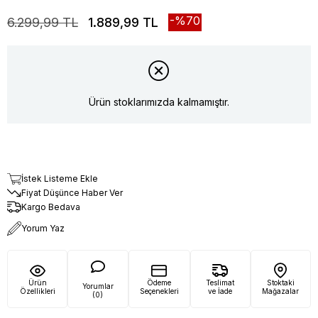
70
6.299,99 TL
1.889,99 TL
Ürün stoklarımızda kalmamıştır.
İstek Listeme Ekle
Fiyat Düşünce Haber Ver
Kargo Bedava
Yorum Yaz
Ürün
Ödeme
Teslimat
Stoktaki
Yorumlar
Özellikleri
Seçenekleri
ve İade
Mağazalar
(0)