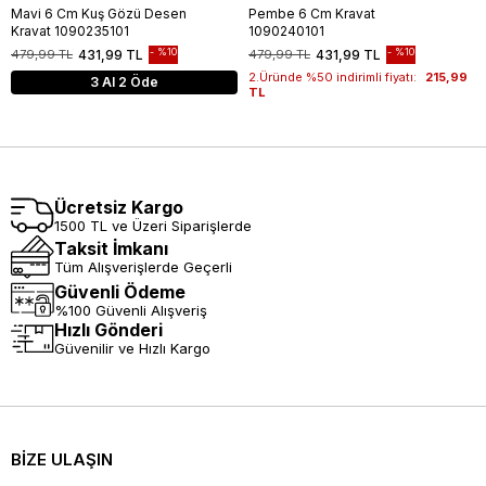
Mavi 6 Cm Kuş Gözü Desen
Pembe 6 Cm Kravat
Kravat 1090235101
1090240101
%10
%10
479,99 TL
431,99 TL
479,99 TL
431,99 TL
2.Üründe %50 indirimli fiyatı:
215,99
3 Al 2 Öde
TL
Ücretsiz Kargo
1500 TL ve Üzeri Siparişlerde
Taksit İmkanı
Tüm Alışverişlerde Geçerli
Güvenli Ödeme
%100 Güvenli Alışveriş
Hızlı Gönderi
Güvenilir ve Hızlı Kargo
BİZE ULAŞIN