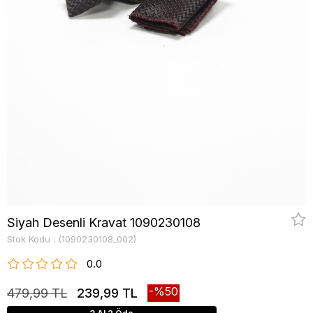
Siyah Desenli Kravat 1090230108
Stok Kodu
(1090230108_002)
0.0
50
479,99 TL
239,99 TL