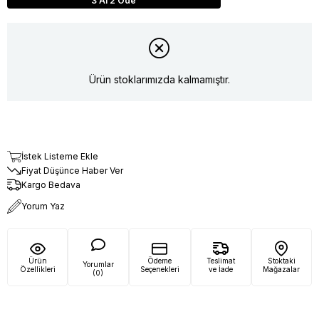
3 Al 2 Öde
Ürün stoklarımızda kalmamıştır.
İstek Listeme Ekle
Fiyat Düşünce Haber Ver
Kargo Bedava
Yorum Yaz
Ürün
Ödeme
Teslimat
Stoktaki
Yorumlar
Özellikleri
Seçenekleri
ve İade
Mağazalar
(0)