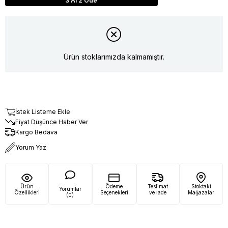
3 Al 2 Öde
Ürün stoklarımızda kalmamıştır.
İstek Listeme Ekle
Fiyat Düşünce Haber Ver
Kargo Bedava
Yorum Yaz
Ürün
Ödeme
Teslimat
Stoktaki
Yorumlar
Özellikleri
Seçenekleri
ve İade
Mağazalar
(0)