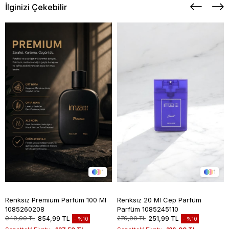
İlginizi Çekebilir
1
1
Renksiz Premium Parfüm 100 Ml
Renksiz 20 Ml Cep Parfüm
1085260208
Parfüm 1085245110
949,99 TL
854,99 TL
279,99 TL
251,99 TL
%10
%10