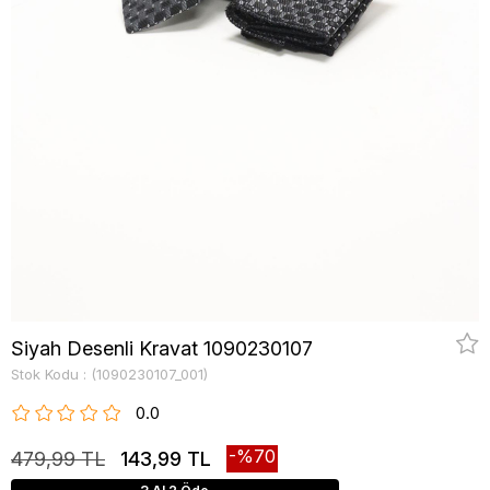
Siyah Desenli Kravat 1090230107
Stok Kodu
(1090230107_001)
0.0
70
479,99 TL
143,99 TL