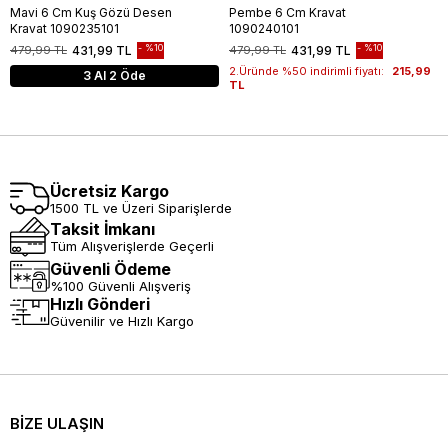
Mavi 6 Cm Kuş Gözü Desen
Pembe 6 Cm Kravat
Kravat 1090235101
1090240101
%10
%10
479,99 TL
431,99 TL
479,99 TL
431,99 TL
2.Üründe %50 indirimli fiyatı:
215,99
3 Al 2 Öde
TL
Ücretsiz Kargo
1500 TL ve Üzeri Siparişlerde
Taksit İmkanı
Tüm Alışverişlerde Geçerli
Güvenli Ödeme
%100 Güvenli Alışveriş
Hızlı Gönderi
Güvenilir ve Hızlı Kargo
BİZE ULAŞIN