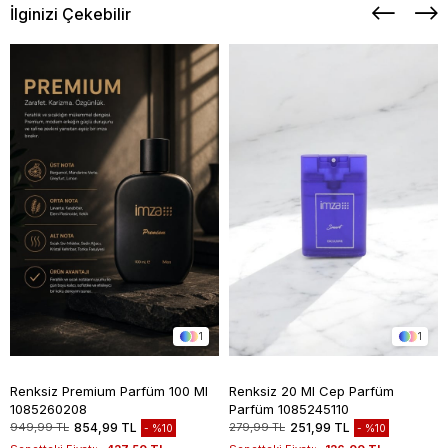
İlginizi Çekebilir
1
1
Renksiz Premium Parfüm 100 Ml
Renksiz 20 Ml Cep Parfüm
1085260208
Parfüm 1085245110
949,99 TL
854,99 TL
279,99 TL
251,99 TL
%10
%10