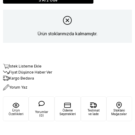
3 Al 2 Öde
Ürün stoklarımızda kalmamıştır.
İstek Listeme Ekle
Fiyat Düşünce Haber Ver
Kargo Bedava
Yorum Yaz
Ürün
Ödeme
Teslimat
Stoktaki
Yorumlar
Özellikleri
Seçenekleri
ve İade
Mağazalar
(0)