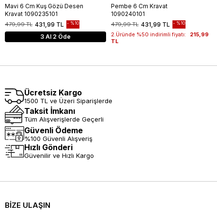
Mavi 6 Cm Kuş Gözü Desen
Pembe 6 Cm Kravat
Kravat 1090235101
1090240101
%10
%10
479,99 TL
431,99 TL
479,99 TL
431,99 TL
2.Üründe %50 indirimli fiyatı:
215,99
3 Al 2 Öde
TL
Ücretsiz Kargo
1500 TL ve Üzeri Siparişlerde
Taksit İmkanı
Tüm Alışverişlerde Geçerli
Güvenli Ödeme
%100 Güvenli Alışveriş
Hızlı Gönderi
Güvenilir ve Hızlı Kargo
BİZE ULAŞIN