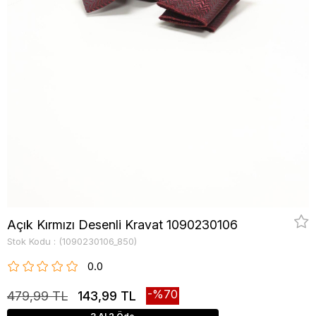
Açık Kırmızı Desenli Kravat 1090230106
Stok Kodu
(1090230106_850)
0.0
70
479,99 TL
143,99 TL