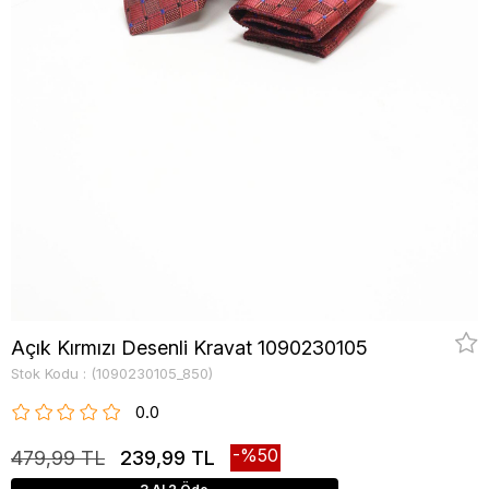
Açık Kırmızı Desenli Kravat 1090230105
Stok Kodu
(1090230105_850)
0.0
50
479,99 TL
239,99 TL