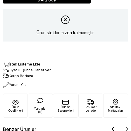
3 Al 2 Öde
Ürün stoklarımızda kalmamıştır.
İstek Listeme Ekle
Fiyat Düşünce Haber Ver
Kargo Bedava
Yorum Yaz
Ürün
Ödeme
Teslimat
Stoktaki
Yorumlar
Özellikleri
Seçenekleri
ve İade
Mağazalar
(0)
Benzer Ürünler