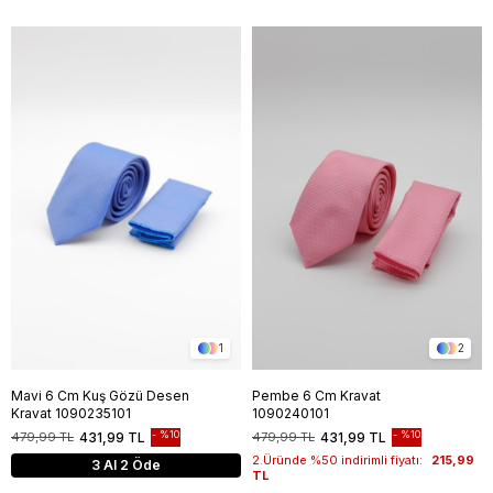
1
2
Mavi 6 Cm Kuş Gözü Desen
Pembe 6 Cm Kravat
Kravat 1090235101
1090240101
%10
%10
479,99 TL
431,99 TL
479,99 TL
431,99 TL
2.Üründe %50 indirimli fiyatı:
215,99
3 Al 2 Öde
TL