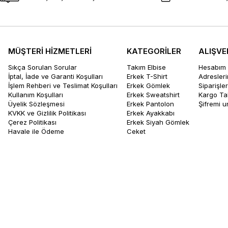
MÜŞTERİ HİZMETLERİ
KATEGORİLER
ALIŞVE
Sıkça Sorulan Sorular
Takım Elbise
Hesabım
İptal, İade ve Garanti Koşulları
Erkek T-Shirt
Adresler
İşlem Rehberi ve Teslimat Koşulları
Erkek Gömlek
Siparişle
Kullanım Koşulları
Erkek Sweatshirt
Kargo Ta
Üyelik Sözleşmesi
Erkek Pantolon
Şifremi 
KVKK ve Gizlilik Politikası
Erkek Ayakkabı
Çerez Politikası
Erkek Siyah Gömlek
Havale ile Ödeme
Ceket