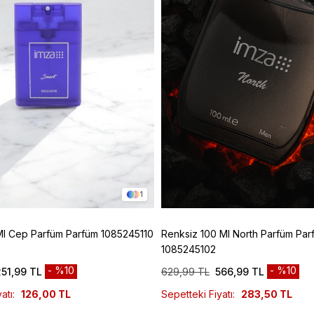
1
Ml Cep Parfüm Parfüm 1085245110
Renksiz 100 Ml North Parfüm Par
1085245102
%10
%10
251,99 TL
629,99 TL
566,99 TL
atı:
126,00 TL
Sepetteki Fiyatı:
283,50 TL