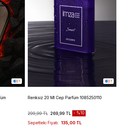
1
1
füm
Renksiz 20 Ml Cep Parfüm 1085250110
Renks
10852
%10
299,99 TL
269,99 TL
829,9
Sepetteki Fiyatı:
135,00 TL