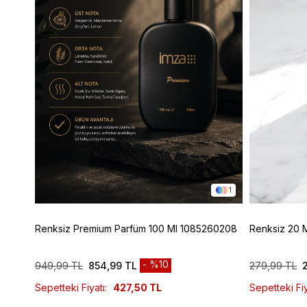
1
1
Renksiz Premium Parfüm 100 Ml 1085260208
Renksiz 20 
%10
949,99 TL
854,99 TL
279,99 TL
Sepetteki Fiyatı:
427,50 TL
Sepetteki Fiy