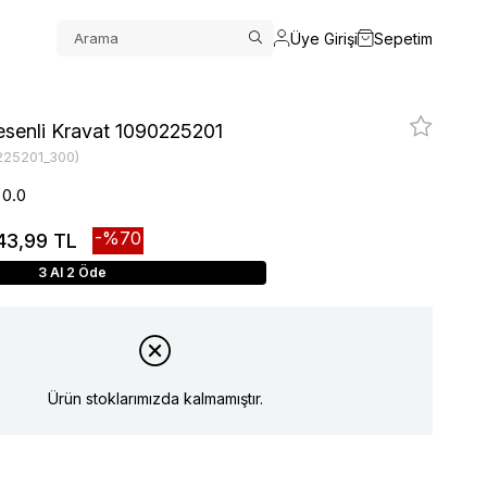
Üye Girişi
Sepetim
senli Kravat 1090225201
225201_300)
0.0
70
43,99 TL
3 Al 2 Öde
Ürün stoklarımızda kalmamıştır.