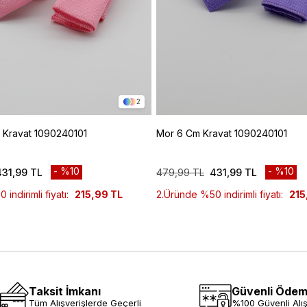
2
Kravat 1090240101
Mor 6 Cm Kravat 1090240101
%10
%10
431,99 TL
479,99 TL
431,99 TL
indirimli fiyatı:
215,99 TL
2.Üründe %50 indirimli fiyatı:
215
Taksit İmkanı
Güvenli Öde
Tüm Alışverişlerde Geçerli
%100 Güvenli Alış