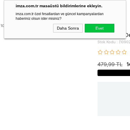
imza.com.tr masaüstü bildirimlerine ekleyin.
imza.com.tr özel fırsatlardan ve güncel kampanyalardan
haberiniz olsun ister misiniz?
t 1090225201
Daha Sonra
Evet
Koyu Mavi De
Stok Kodu
(1090
479,99 TL
1