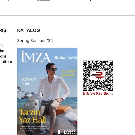
RİŞ
KATALOG
Spring Summer '26
im
rim
kibi
unuttum