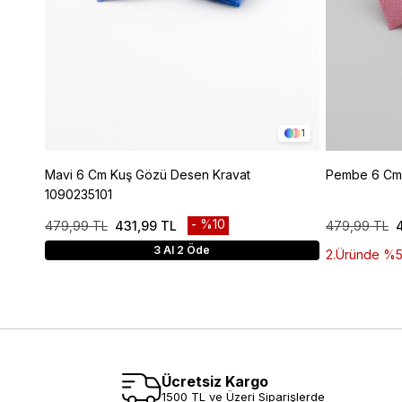
1
Mavi 6 Cm Kuş Gözü Desen Kravat
Pembe 6 Cm 
1090235101
%10
479,99 TL
431,99 TL
479,99 TL
3 Al 2 Öde
2.Üründe %50 
Ücretsiz Kargo
1500 TL ve Üzeri Siparişlerde