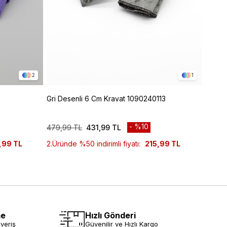
2
1
Gri Desenli 6 Cm Kravat 1090240113
Mavi 
%10
479,99 TL
431,99 TL
479,9
,99 TL
2.Üründe %50 indirimli fiyatı:
215,99 TL
2.Ürün
me
Hızlı Gönderi
veriş
Güvenilir ve Hızlı Kargo