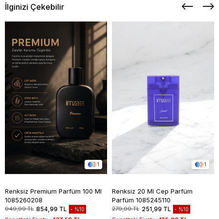
İlginizi Çekebilir
1
1
Renksiz Premium Parfüm 100 Ml
Renksiz 20 Ml Cep Parfüm
1085260208
Parfüm 1085245110
949,99 TL
854,99 TL
279,99 TL
251,99 TL
%10
%10