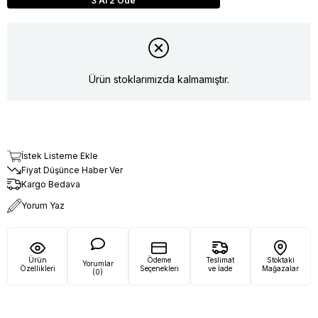
3 Al 2 Öde
Ürün stoklarımızda kalmamıştır.
İstek Listeme Ekle
Fiyat Düşünce Haber Ver
Kargo Bedava
Yorum Yaz
Ürün
Ödeme
Teslimat
Stoktaki
Yorumlar
Özellikleri
Seçenekleri
ve İade
Mağazalar
(0)