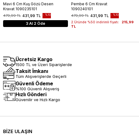
Mavi 6 Cm Kuş Gözü Desen
Pembe 6 Cm Kravat
Kravat 1090235101
1090240101
%10
%10
479,99 TL
431,99 TL
479,99 TL
431,99 TL
2.Üründe %50 indirimli fiyatı:
215,99
3 Al 2 Öde
TL
Ücretsiz Kargo
1500 TL ve Üzeri Siparişlerde
Taksit İmkanı
Tüm Alışverişlerde Geçerli
Güvenli Ödeme
%100 Güvenli Alışveriş
Hızlı Gönderi
Güvenilir ve Hızlı Kargo
BİZE ULAŞIN