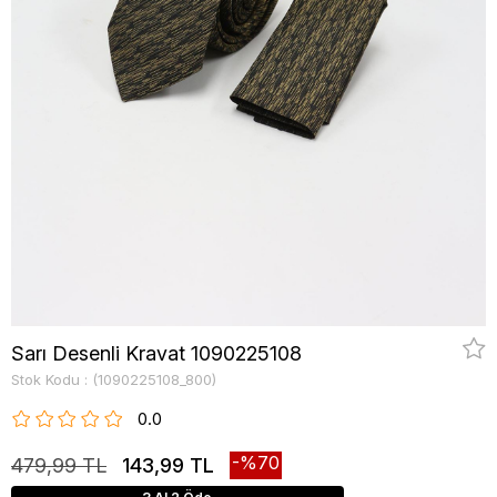
Sarı Desenli Kravat 1090225108
Stok Kodu
(1090225108_800)
0.0
70
479,99 TL
143,99 TL