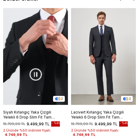
2
2
Siyah Kırlangıç Yaka Çizgili
Lacivert Kırlangıç Yaka Çizgili
Yelekli 6 Drop Slim Fit Tam
Yelekli 6 Drop Slim Fit Tam
Astar Yünlü Takım Elbise
Astar Yünlü Takım Elbise
%40
%40
15.799,99 TL
9.499,99 TL
15.799,99 TL
9.499,99 TL
1001245154
1001245154
2.Üründe %50 indirimli fiyatı:
2.Üründe %50 indirimli fiyatı:
4.749,99 TL
4.749,99 TL