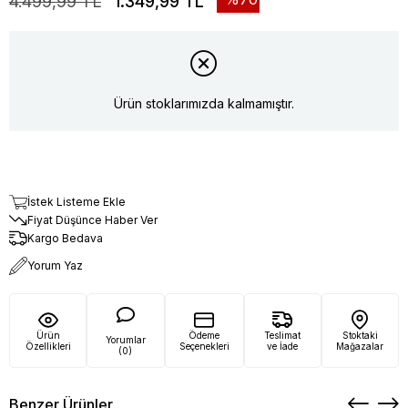
4.499,99 TL
1.349,99 TL
Ürün stoklarımızda kalmamıştır.
İstek Listeme Ekle
Fiyat Düşünce Haber Ver
Kargo Bedava
Yorum Yaz
Ürün
Ödeme
Teslimat
Stoktaki
Yorumlar
Özellikleri
Seçenekleri
ve İade
Mağazalar
(0)
Benzer Ürünler