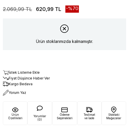
70
2.069,99 TL
620,99 TL
Ürün stoklarımızda kalmamıştır.
İstek Listeme Ekle
Fiyat Düşünce Haber Ver
Kargo Bedava
Yorum Yaz
Ürün
Ödeme
Teslimat
Stoktaki
Yorumlar
Özellikleri
Seçenekleri
ve İade
Mağazalar
(0)