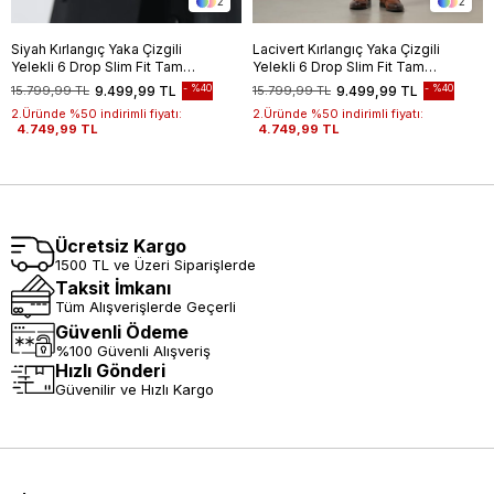
2
2
Siyah Kırlangıç Yaka Çizgili
Lacivert Kırlangıç Yaka Çizgili
Yelekli 6 Drop Slim Fit Tam
Yelekli 6 Drop Slim Fit Tam
Astar Yünlü Takım Elbise
Astar Yünlü Takım Elbise
%40
%40
15.799,99 TL
9.499,99 TL
15.799,99 TL
9.499,99 TL
1001245154
1001245154
2.Üründe %50 indirimli fiyatı:
2.Üründe %50 indirimli fiyatı:
4.749,99 TL
4.749,99 TL
Ücretsiz Kargo
1500 TL ve Üzeri Siparişlerde
Taksit İmkanı
Tüm Alışverişlerde Geçerli
Güvenli Ödeme
%100 Güvenli Alışveriş
Hızlı Gönderi
Güvenilir ve Hızlı Kargo