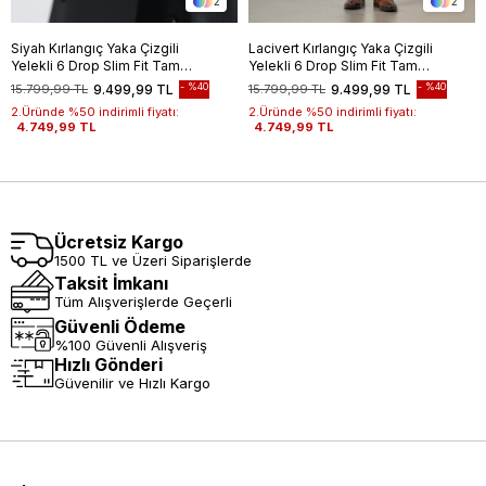
2
2
Siyah Kırlangıç Yaka Çizgili
Lacivert Kırlangıç Yaka Çizgili
Yelekli 6 Drop Slim Fit Tam
Yelekli 6 Drop Slim Fit Tam
Astar Yünlü Takım Elbise
Astar Yünlü Takım Elbise
%40
%40
15.799,99 TL
9.499,99 TL
15.799,99 TL
9.499,99 TL
1001245154
1001245154
2.Üründe %50 indirimli fiyatı:
2.Üründe %50 indirimli fiyatı:
4.749,99 TL
4.749,99 TL
Ücretsiz Kargo
1500 TL ve Üzeri Siparişlerde
Taksit İmkanı
Tüm Alışverişlerde Geçerli
Güvenli Ödeme
%100 Güvenli Alışveriş
Hızlı Gönderi
Güvenilir ve Hızlı Kargo