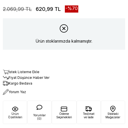
70
2.069,99 TL
620,99 TL
Ürün stoklarımızda kalmamıştır.
İstek Listeme Ekle
Fiyat Düşünce Haber Ver
Kargo Bedava
Yorum Yaz
Ürün
Ödeme
Teslimat
Stoktaki
Yorumlar
Özellikleri
Seçenekleri
ve İade
Mağazalar
(0)