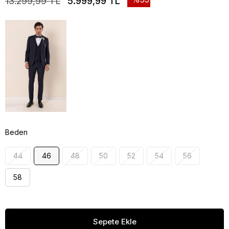
13.299,99 TL
5.999,99 TL
Beden
44
46
48
50
52
54
56
58