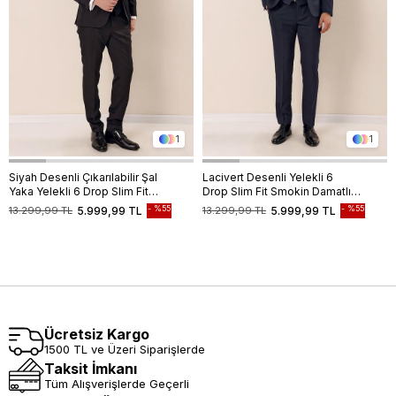
1
1
Siyah Desenli Çıkarılabilir Şal
Lacivert Desenli Yelekli 6
Yaka Yelekli 6 Drop Slim Fit
Drop Slim Fit Smokin Damatlık
Smokin Damatlık Takım
Takım 1001230204
%55
%55
13.299,99 TL
5.999,99 TL
13.299,99 TL
5.999,99 TL
1001230210
Ücretsiz Kargo
1500 TL ve Üzeri Siparişlerde
Taksit İmkanı
Tüm Alışverişlerde Geçerli