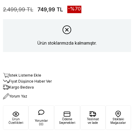
70
2.499,99 TL
749,99 TL
Ürün stoklarımızda kalmamıştır.
İstek Listeme Ekle
Fiyat Düşünce Haber Ver
Kargo Bedava
Yorum Yaz
Ürün
Ödeme
Teslimat
Stoktaki
Yorumlar
Özellikleri
Seçenekleri
ve İade
Mağazalar
(0)