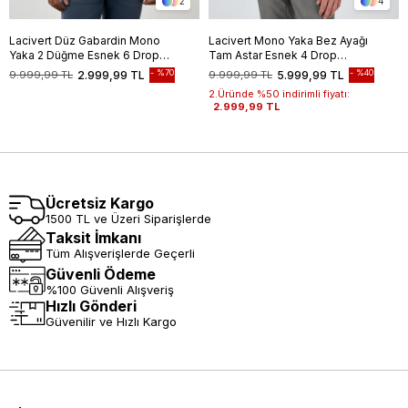
2
4
Lacivert Düz Gabardin Mono
Lacivert Mono Yaka Bez Ayağı
Yaka 2 Düğme Esnek 6 Drop
Tam Astar Esnek 4 Drop
Comfort Fit Casual Ceket
Comfort Fit Classic Ceket
%70
%40
9.999,99 TL
2.999,99 TL
9.999,99 TL
5.999,99 TL
1002245165
1002250157
2.Üründe %50 indirimli fiyatı:
2.999,99 TL
Ücretsiz Kargo
1500 TL ve Üzeri Siparişlerde
Taksit İmkanı
Tüm Alışverişlerde Geçerli
Güvenli Ödeme
%100 Güvenli Alışveriş
Hızlı Gönderi
Güvenilir ve Hızlı Kargo