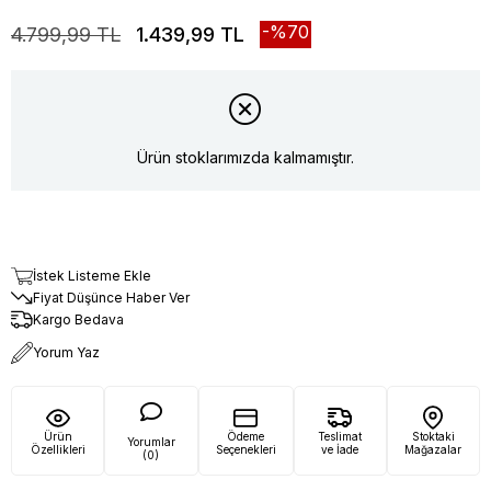
70
4.799,99 TL
1.439,99 TL
Ürün stoklarımızda kalmamıştır.
İstek Listeme Ekle
Fiyat Düşünce Haber Ver
Kargo Bedava
Yorum Yaz
Ürün
Ödeme
Teslimat
Stoktaki
Yorumlar
Özellikleri
Seçenekleri
ve İade
Mağazalar
(0)