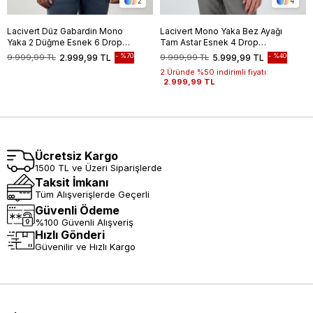
2
4
Lacivert Düz Gabardin Mono
Lacivert Mono Yaka Bez Ayağı
Yaka 2 Düğme Esnek 6 Drop
Tam Astar Esnek 4 Drop
Comfort Fit Casual Ceket
Comfort Fit Classic Ceket
%70
%40
9.999,99 TL
2.999,99 TL
9.999,99 TL
5.999,99 TL
1002245165
1002250157
2.Üründe %50 indirimli fiyatı:
2.999,99 TL
Ücretsiz Kargo
1500 TL ve Üzeri Siparişlerde
Taksit İmkanı
Tüm Alışverişlerde Geçerli
Güvenli Ödeme
%100 Güvenli Alışveriş
Hızlı Gönderi
Güvenilir ve Hızlı Kargo