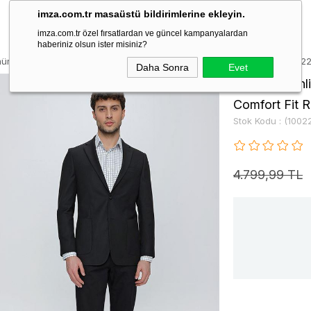
imza.com.tr masaüstü bildirimlerine ekleyin.
imza.com.tr özel fırsatlardan ve güncel kampanyalardan
haberiniz olsun ister misiniz?
mürlü Mono Yaka Tam Astar 6 Drop Comfort Fit Rahat Kesim Ceket 1002
Daha Sonra
Evet
Siyah Desenl
Comfort Fit 
Stok Kodu
(1002
4.799,99 TL