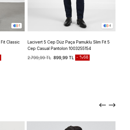
1
4
Fit Classic
Lacivert 5 Cep Düz Paça Pamuklu Slim Fit 5
Bej Y
Cep Casual Pantolon 1003255154
1003
%68
2.799,99 TL
899,99 TL
4.799
Sepett