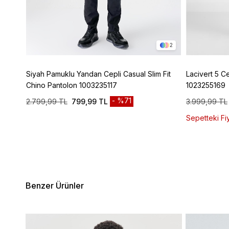
5
2
Siyah Pamuklu Yandan Cepli Casual Slim Fit
Lacivert 5 C
Chino Pantolon 1003235117
1023255169
%71
2.799,99 TL
799,99 TL
3.999,99 TL
Sepetteki Fiy
Benzer Ürünler