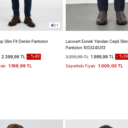
2
ep Slim Fit Denim Pantolon
Lacivert Esnek Yandan Cepli Slim 
Pantolon 1003245313
%40
%39
2.399,99 TL
3.299,99 TL
1.999,99 TL
atı:
1.199,99 TL
Sepetteki Fiyatı:
1.000,00 TL