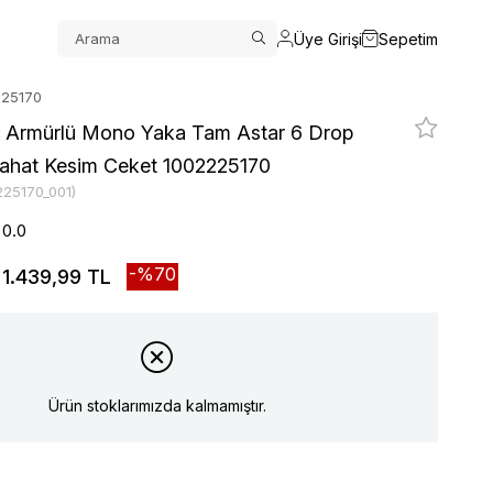
Üye Girişi
Sepetim
225170
i Armürlü Mono Yaka Tam Astar 6 Drop
Rahat Kesim Ceket 1002225170
225170_001)
0.0
70
1.439,99 TL
Ürün stoklarımızda kalmamıştır.