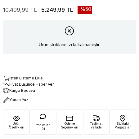
50
10.499,99 TL
5.249,99 TL
Ürün stoklarımızda kalmamıştır.
İstek Listeme Ekle
Fiyat Düşünce Haber Ver
Kargo Bedava
Yorum Yaz
Ürün
Ödeme
Teslimat
Stoktaki
Yorumlar
Özellikleri
Seçenekleri
ve İade
Mağazalar
(0)