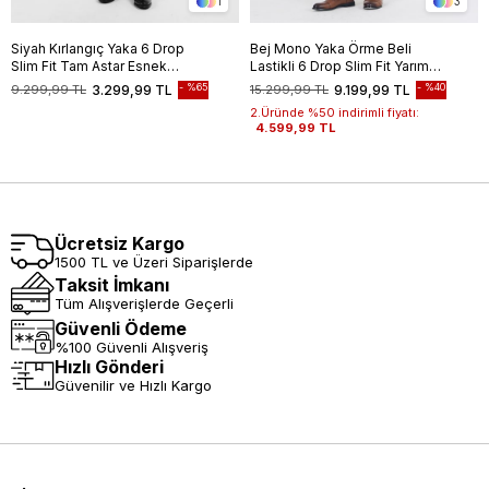
1
3
Siyah Kırlangıç Yaka 6 Drop
Bej Mono Yaka Örme Beli
Slim Fit Tam Astar Esnek
Lastikli 6 Drop Slim Fit Yarım
Takım Elbise 1001255162
Astar Esnek Takım Elbise
%65
%40
9.299,99 TL
3.299,99 TL
15.299,99 TL
9.199,99 TL
1001250121
2.Üründe %50 indirimli fiyatı:
4.599,99 TL
Ücretsiz Kargo
1500 TL ve Üzeri Siparişlerde
Taksit İmkanı
Tüm Alışverişlerde Geçerli
Güvenli Ödeme
%100 Güvenli Alışveriş
Hızlı Gönderi
Güvenilir ve Hızlı Kargo