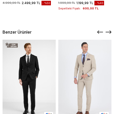
Bohçası, Hediye Seti, Düğün Set
1004260258
4.999,99 TL
2.499,99 TL
1.999,99 TL
1.199,99 TL
%50
%40
Sepetteki Fiyatı:
600,00 TL
Benzer Ürünler