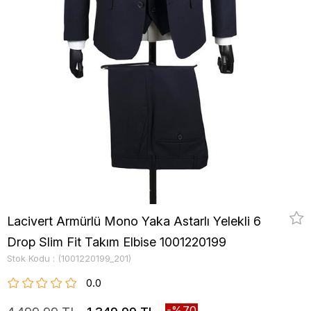
Lacivert Armürlü Mono Yaka Astarlı Yelekli 6
Drop Slim Fit Takım Elbise 1001220199
Stok Kodu
(1001220199_201)
0.0
70