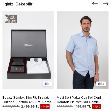
İlginizi Çekebilir
1
6
Beyaz Gömlek Slim Fit, Kravat,
Mavi Sert Yaka Kısa Kol Cepli
Cüzdan, Parfüm 4'lü Set, Damat
Comfort Fit Pamuklu Gömlek
Bohçası, Hediye Seti, Düğün Set
1004260258
4.999,99 TL
2.499,99 TL
1.999,99 TL
1.199,99 TL
%50
%40