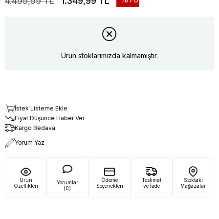
4.499,99 TL
1.349,99 TL
Ürün stoklarımızda kalmamıştır.
İstek Listeme Ekle
Fiyat Düşünce Haber Ver
Kargo Bedava
Yorum Yaz
Ürün
Ödeme
Teslimat
Stoktaki
Yorumlar
Özellikleri
Seçenekleri
ve İade
Mağazalar
(0)