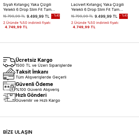
Siyah Kırlangıç Yaka Çizgili
Lacivert Kırlangıç Yaka Çizgili
Yelekli 6 Drop Slim Fit Tam
Yelekli 6 Drop Slim Fit Tam
Astar Yünlü Takım Elbise
Astar Yünlü Takım Elbise
%40
%40
15.799,99 TL
9.499,99 TL
15.799,99 TL
9.499,99 TL
1001245154
1001245154
2.Üründe %50 indirimli fiyatı:
2.Üründe %50 indirimli fiyatı:
4.749,99 TL
4.749,99 TL
Ücretsiz Kargo
1500 TL ve Üzeri Siparişlerde
Taksit İmkanı
Tüm Alışverişlerde Geçerli
Güvenli Ödeme
%100 Güvenli Alışveriş
Hızlı Gönderi
Güvenilir ve Hızlı Kargo
BİZE ULAŞIN