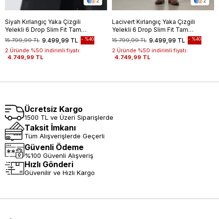
2
2
Siyah Kırlangıç Yaka Çizgili
Lacivert Kırlangıç Yaka Çizgili
Yelekli 6 Drop Slim Fit Tam
Yelekli 6 Drop Slim Fit Tam
Astar Yünlü Takım Elbise
Astar Yünlü Takım Elbise
%40
%40
15.799,99 TL
9.499,99 TL
15.799,99 TL
9.499,99 TL
1001245154
1001245154
2.Üründe %50 indirimli fiyatı:
2.Üründe %50 indirimli fiyatı:
4.749,99 TL
4.749,99 TL
Ücretsiz Kargo
1500 TL ve Üzeri Siparişlerde
Taksit İmkanı
Tüm Alışverişlerde Geçerli
Güvenli Ödeme
%100 Güvenli Alışveriş
Hızlı Gönderi
Güvenilir ve Hızlı Kargo