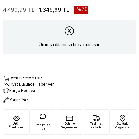
70
4.499,99 TL
1.349,99 TL
Ürün stoklarımızda kalmamıştır.
İstek Listeme Ekle
Fiyat Düşünce Haber Ver
Kargo Bedava
Yorum Yaz
Ürün
Ödeme
Teslimat
Stoktaki
Yorumlar
Özellikleri
Seçenekleri
ve İade
Mağazalar
(0)