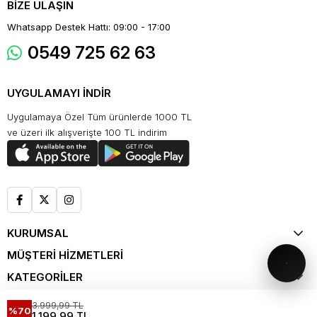
BİZE ULAŞIN
Whatsapp Destek Hattı: 09:00 - 17:00
0549 725 62 63
UYGULAMAYI İNDİR
Uygulamaya Özel Tüm ürünlerde 1000 TL
ve üzeri ilk alışverişte 100 TL indirim
KURUMSAL
MÜŞTERİ HİZMETLERİ
KATEGORİLER
ALIŞVERİŞ
3.999,99 TL
%70
1.199,99 TL