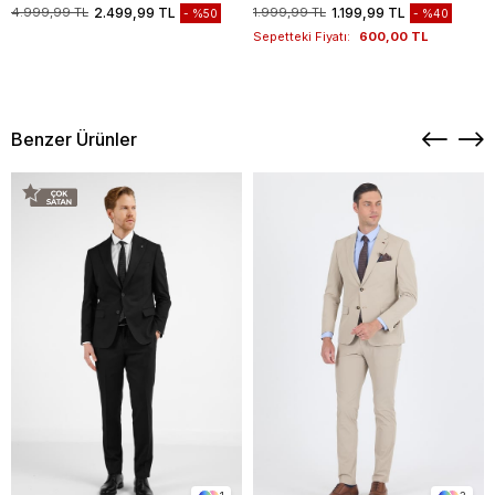
Bohçası, Hediye Seti, Düğün Set
1004260258
4.999,99 TL
2.499,99 TL
1.999,99 TL
1.199,99 TL
%50
%40
Sepetteki Fiyatı:
600,00 TL
Benzer Ürünler