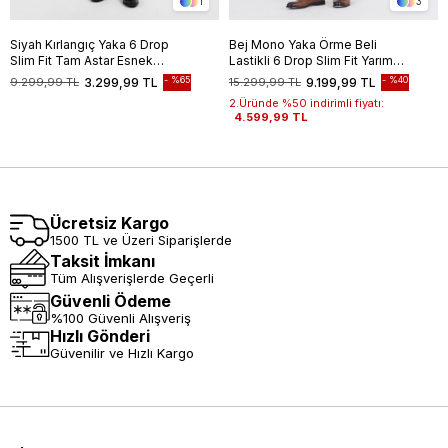
1
3
Siyah Kırlangıç Yaka 6 Drop
Bej Mono Yaka Örme Beli
Slim Fit Tam Astar Esnek
Lastikli 6 Drop Slim Fit Yarım
Takım Elbise 1001255162
Astar Esnek Takım Elbise
%65
%40
9.299,99 TL
3.299,99 TL
15.299,99 TL
9.199,99 TL
1001250121
2.Üründe %50 indirimli fiyatı:
4.599,99 TL
Ücretsiz Kargo
1500 TL ve Üzeri Siparişlerde
Taksit İmkanı
Tüm Alışverişlerde Geçerli
Güvenli Ödeme
%100 Güvenli Alışveriş
Hızlı Gönderi
Güvenilir ve Hızlı Kargo