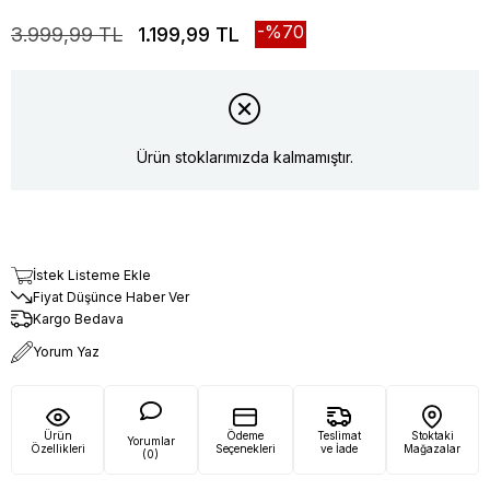
70
3.999,99 TL
1.199,99 TL
Ürün stoklarımızda kalmamıştır.
İstek Listeme Ekle
Fiyat Düşünce Haber Ver
Kargo Bedava
Yorum Yaz
Ürün
Ödeme
Teslimat
Stoktaki
Yorumlar
Özellikleri
Seçenekleri
ve İade
Mağazalar
(0)