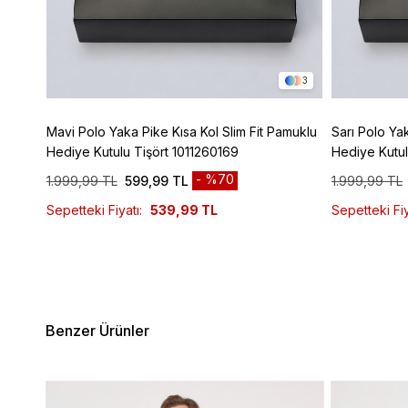
16
3
Mavi Polo Yaka Pike Kısa Kol Slim Fit Pamuklu
Sarı Polo Ya
Hediye Kutulu Tişört 1011260169
Hediye Kutul
%70
1.999,99 TL
599,99 TL
1.999,99 TL
Sepetteki Fiyatı:
539,99 TL
Sepetteki Fiy
Benzer Ürünler