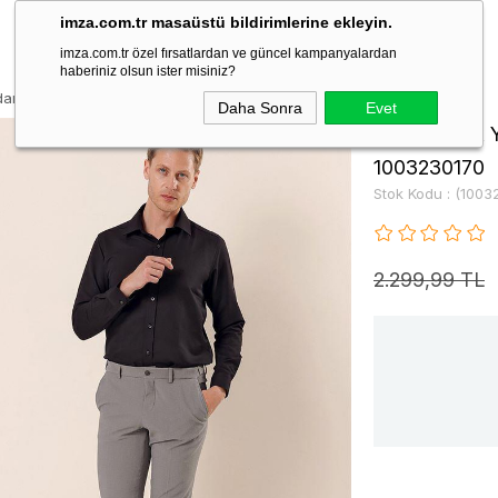
imza.com.tr masaüstü bildirimlerine ekleyin.
imza.com.tr özel fırsatlardan ve güncel kampanyalardan
haberiniz olsun ister misiniz?
n Cepli Slim Fit Classic Pantolon 1003230170
Daha Sonra
Evet
Füme Esnek Ya
1003230170
Stok Kodu
(1003
2.299,99 TL