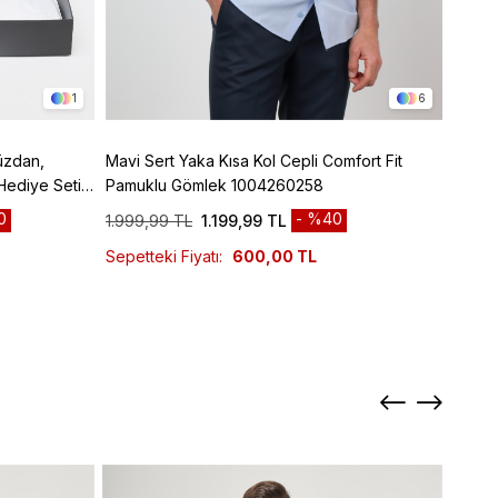
1
6
üzdan,
Mavi Sert Yaka Kısa Kol Cepli Comfort Fit
Kırmız
Hediye Seti,
Pamuklu Gömlek 1004260258
Pamuk
0
%40
1.999,99 TL
1.199,99 TL
1.999
Sepetteki Fiyatı:
600,00 TL
Sepett