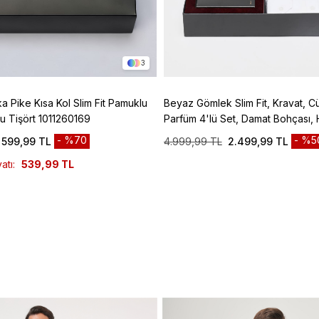
3
ka Pike Kısa Kol Slim Fit Pamuklu
Beyaz Gömlek Slim Fit, Kravat, C
u Tişört 1011260169
Parfüm 4'lü Set, Damat Bohçası, 
Düğün Set
%70
%5
599,99 TL
4.999,99 TL
2.499,99 TL
atı:
539,99 TL