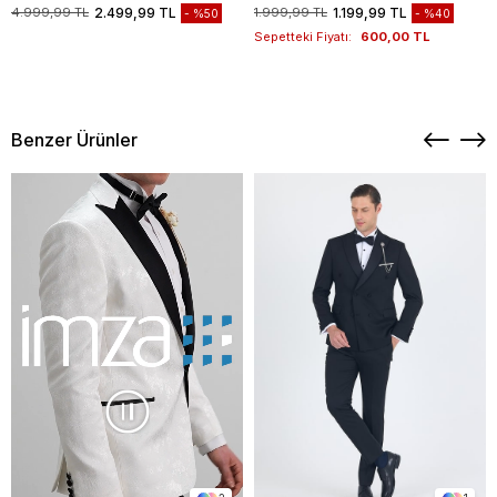
Bohçası, Hediye Seti, Düğün Set
1004260258
4.999,99 TL
2.499,99 TL
1.999,99 TL
1.199,99 TL
%50
%40
Sepetteki Fiyatı:
600,00 TL
Benzer Ürünler