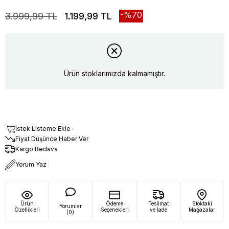
70
3.999,99 TL
1.199,99 TL
Ürün stoklarımızda kalmamıştır.
İstek Listeme Ekle
Fiyat Düşünce Haber Ver
Kargo Bedava
Yorum Yaz
Ürün
Ödeme
Teslimat
Stoktaki
Yorumlar
Özellikleri
Seçenekleri
ve İade
Mağazalar
(0)