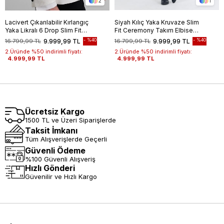
2
1
Lacivert Çıkarılabilir Kırlangıç
Siyah Kılıç Yaka Kruvaze Slim
Yaka Likralı 6 Drop Slim Fit
Fit Ceremony Takım Elbise
Smokin Damatlık 1001240204
1001250203
%40
%40
16.799,99 TL
9.999,99 TL
16.799,99 TL
9.999,99 TL
2.Üründe %50 indirimli fiyatı:
2.Üründe %50 indirimli fiyatı:
4.999,99 TL
4.999,99 TL
Ücretsiz Kargo
1500 TL ve Üzeri Siparişlerde
Taksit İmkanı
Tüm Alışverişlerde Geçerli
Güvenli Ödeme
%100 Güvenli Alışveriş
Hızlı Gönderi
Güvenilir ve Hızlı Kargo