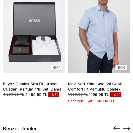
1
6
Beyaz Gömlek Slim Fit, Kravat,
Mavi Sert Yaka Kısa Kol Cepli
Cüzdan, Parfüm 4'lü Set, Damat
Comfort Fit Pamuklu Gömlek
Bohçası, Hediye Seti, Düğün Set
1004260258
4.999,99 TL
2.499,99 TL
1.999,99 TL
1.199,99 TL
%50
%40
Sepetteki Fiyatı:
600,00 TL
Benzer Ürünler