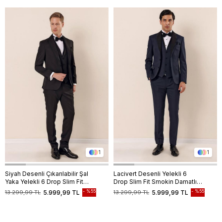
1
1
Siyah Desenli Çıkarılabilir Şal
Lacivert Desenli Yelekli 6
Yaka Yelekli 6 Drop Slim Fit
Drop Slim Fit Smokin Damatlık
Smokin Damatlık Takım
Takım 1001230204
%55
%55
13.299,99 TL
5.999,99 TL
13.299,99 TL
5.999,99 TL
1001230210