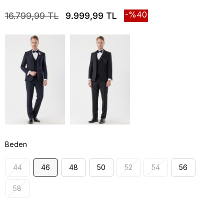
40
16.799,99 TL
9.999,99 TL
Beden
44
46
48
50
52
54
56
58