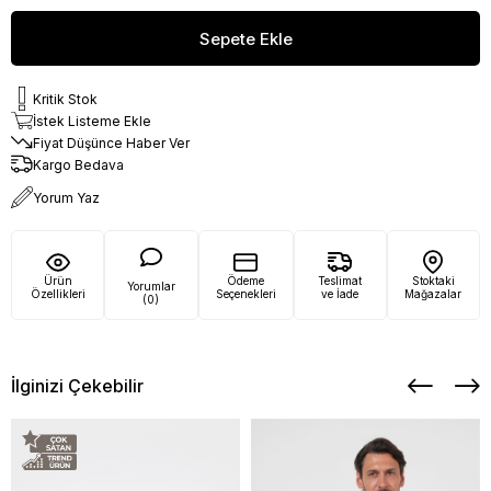
Kritik Stok
İstek Listeme Ekle
Fiyat Düşünce Haber Ver
Kargo Bedava
Yorum Yaz
Ürün
Ödeme
Teslimat
Stoktaki
Yorumlar
Özellikleri
Seçenekleri
ve İade
Mağazalar
(0)
İlginizi Çekebilir