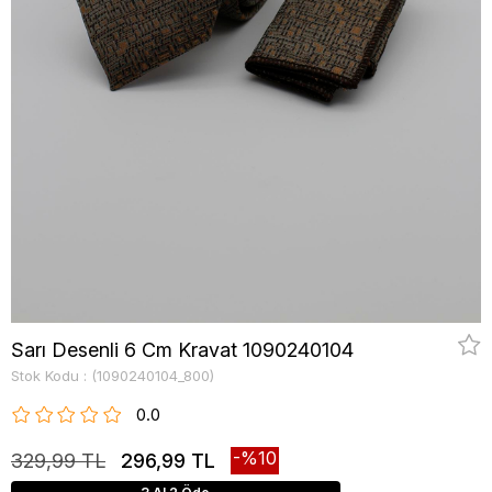
Sarı Desenli 6 Cm Kravat 1090240104
Stok Kodu
(1090240104_800)
0.0
10
329,99 TL
296,99 TL