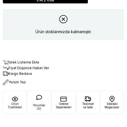
3 Al 2 Öde
Ürün stoklarımızda kalmamıştır.
İstek Listeme Ekle
Fiyat Düşünce Haber Ver
Kargo Bedava
Yorum Yaz
Ürün
Ödeme
Teslimat
Stoktaki
Yorumlar
Özellikleri
Seçenekleri
ve İade
Mağazalar
(0)