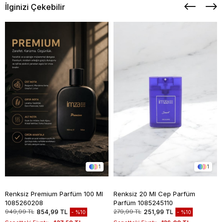
İlginizi Çekebilir
1
1
Renksiz Premium Parfüm 100 Ml
Renksiz 20 Ml Cep Parfüm
1085260208
Parfüm 1085245110
949,99 TL
854,99 TL
279,99 TL
251,99 TL
%10
%10