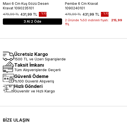
Mavi 6 Cm Kuş Gözü Desen
Pembe 6 Cm Kravat
Kravat 1090235101
1090240101
%10
%10
479,99 TL
431,99 TL
479,99 TL
431,99 TL
2.Üründe %50 indirimli fiyatı:
215,99
3 Al 2 Öde
TL
Ücretsiz Kargo
1500 TL ve Üzeri Siparişlerde
Taksit İmkanı
Tüm Alışverişlerde Geçerli
Güvenli Ödeme
%100 Güvenli Alışveriş
Hızlı Gönderi
Güvenilir ve Hızlı Kargo
BİZE ULAŞIN