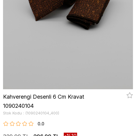
Kahverengi Desenli 6 Cm Kravat
1090240104
Stok Kodu
(1090240104_400)
0.0
10