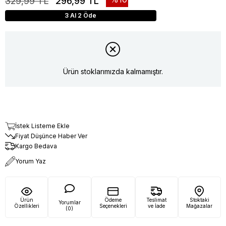
329,99 TL
296,99 TL
3 Al 2 Öde
Ürün stoklarımızda kalmamıştır.
İstek Listeme Ekle
Fiyat Düşünce Haber Ver
Kargo Bedava
Yorum Yaz
Ürün
Ödeme
Teslimat
Stoktaki
Yorumlar
Özellikleri
Seçenekleri
ve İade
Mağazalar
(0)