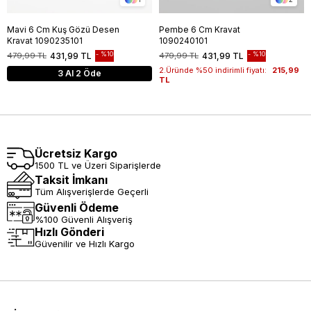
Mavi 6 Cm Kuş Gözü Desen
Pembe 6 Cm Kravat
Kravat 1090235101
1090240101
%10
%10
479,99 TL
431,99 TL
479,99 TL
431,99 TL
2.Üründe %50 indirimli fiyatı:
215,99
3 Al 2 Öde
TL
Ücretsiz Kargo
1500 TL ve Üzeri Siparişlerde
Taksit İmkanı
Tüm Alışverişlerde Geçerli
Güvenli Ödeme
%100 Güvenli Alışveriş
Hızlı Gönderi
Güvenilir ve Hızlı Kargo