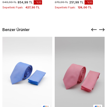
949,99 TL
854,99 TL
279,99 TL
251,99 TL
%10
%10
Sepetteki Fiyatı:
427,50 TL
Sepetteki Fiyatı:
126,00 TL
Benzer Ürünler
1
2