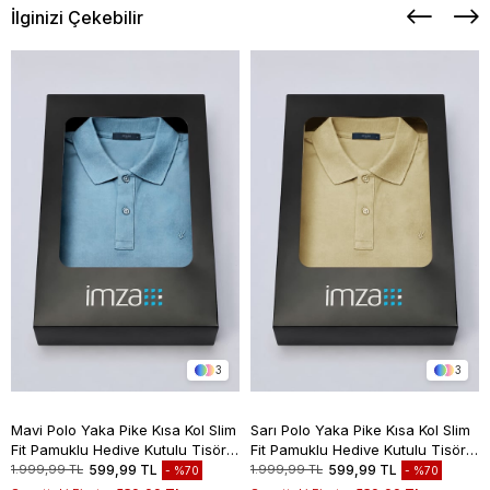
İlginizi Çekebilir
3
3
Mavi Polo Yaka Pike Kısa Kol Slim
Sarı Polo Yaka Pike Kısa Kol Slim
Fit Pamuklu Hediye Kutulu Tişört
Fit Pamuklu Hediye Kutulu Tişört
1011260169
1011260169
1.999,99 TL
599,99 TL
1.999,99 TL
599,99 TL
%70
%70