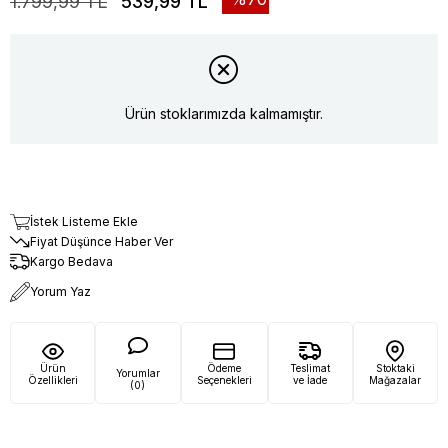
1.799,99 TL
539,99 TL
Ürün stoklarımızda kalmamıştır.
İstek Listeme Ekle
Fiyat Düşünce Haber Ver
Kargo Bedava
Yorum Yaz
Ürün
Ödeme
Teslimat
Stoktaki
Yorumlar
Özellikleri
Seçenekleri
ve İade
Mağazalar
(0)