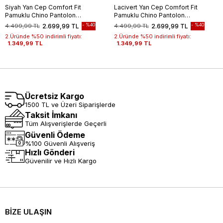
Siyah Yan Cep Comfort Fit
Lacivert Yan Cep Comfort Fit
Pamuklu Chino Pantolon
Pamuklu Chino Pantolon
1003260172
1003260172
%40
%40
4.499,99 TL
2.699,99 TL
4.499,99 TL
2.699,99 TL
2.Üründe %50 indirimli fiyatı:
2.Üründe %50 indirimli fiyatı:
1.349,99 TL
1.349,99 TL
Ücretsiz Kargo
1500 TL ve Üzeri Siparişlerde
Taksit İmkanı
Tüm Alışverişlerde Geçerli
Güvenli Ödeme
%100 Güvenli Alışveriş
Hızlı Gönderi
Güvenilir ve Hızlı Kargo
BİZE ULAŞIN