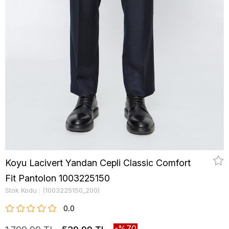
Koyu Lacivert Yandan Cepli Classic Comfort
Fit Pantolon 1003225150
Stok Kodu
(1003225150_200)
0.0
70