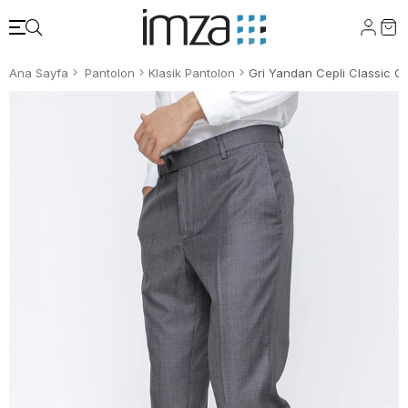
Ana Sayfa
Pantolon
Klasik Pantolon