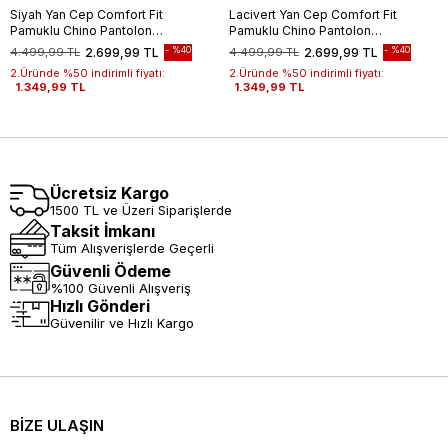
Siyah Yan Cep Comfort Fit
Lacivert Yan Cep Comfort Fit
Pamuklu Chino Pantolon
Pamuklu Chino Pantolon
1003260172
1003260172
%40
%40
4.499,99 TL
2.699,99 TL
4.499,99 TL
2.699,99 TL
2.Üründe %50 indirimli fiyatı:
2.Üründe %50 indirimli fiyatı:
1.349,99 TL
1.349,99 TL
Ücretsiz Kargo
1500 TL ve Üzeri Siparişlerde
Taksit İmkanı
Tüm Alışverişlerde Geçerli
Güvenli Ödeme
%100 Güvenli Alışveriş
Hızlı Gönderi
Güvenilir ve Hızlı Kargo
BİZE ULAŞIN