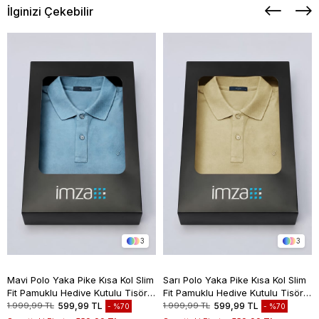
İlginizi Çekebilir
3
3
Mavi Polo Yaka Pike Kısa Kol Slim
Sarı Polo Yaka Pike Kısa Kol Slim
Fit Pamuklu Hediye Kutulu Tişört
Fit Pamuklu Hediye Kutulu Tişört
1011260169
1011260169
1.999,99 TL
599,99 TL
1.999,99 TL
599,99 TL
%70
%70