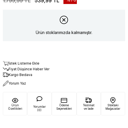
1.799,99 TL
539,99 TL
Ürün stoklarımızda kalmamıştır.
İstek Listeme Ekle
Fiyat Düşünce Haber Ver
Kargo Bedava
Yorum Yaz
Ürün
Ödeme
Teslimat
Stoktaki
Yorumlar
Özellikleri
Seçenekleri
ve İade
Mağazalar
(0)