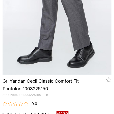
Gri Yandan Cepli Classic Comfort Fit
Pantolon 1003225150
Stok Kodu
(1003225150_101)
0.0
70