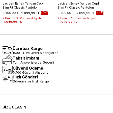
Lacivert Esnek Yandan Cepli
Lacivert Esnek Yandan Cepli
Slim Fit Classic Pantolon
Slim Fit Classic Pantolon
1003245209
1003245209
%40
%40
3.499,99 TL
2.099,99 TL
3.499,99 TL
2.099,99 TL
2.Üründe %50 indirimli fiyatı:
2.Üründe %50 indirimli fiyatı:
1.049,99 TL
1.049,99 TL
Ücretsiz Kargo
1500 TL ve Üzeri Siparişlerde
Taksit İmkanı
Tüm Alışverişlerde Geçerli
Güvenli Ödeme
%100 Güvenli Alışveriş
Hızlı Gönderi
Güvenilir ve Hızlı Kargo
BİZE ULAŞIN