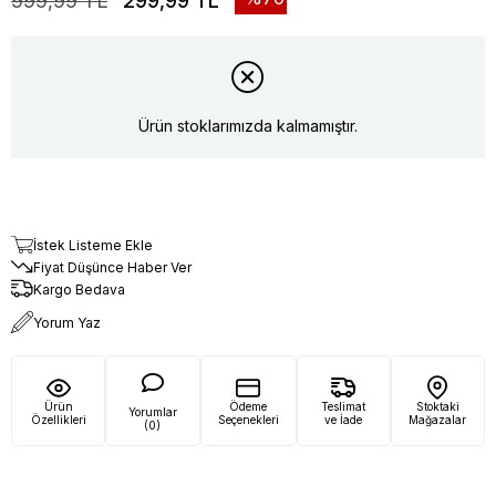
999,99 TL
299,99 TL
Ürün stoklarımızda kalmamıştır.
İstek Listeme Ekle
Fiyat Düşünce Haber Ver
Kargo Bedava
Yorum Yaz
Ürün
Ödeme
Teslimat
Stoktaki
Yorumlar
Özellikleri
Seçenekleri
ve İade
Mağazalar
(0)