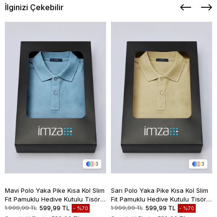
İlginizi Çekebilir
3
3
Mavi Polo Yaka Pike Kısa Kol Slim
Sarı Polo Yaka Pike Kısa Kol Slim
Fit Pamuklu Hediye Kutulu Tişört
Fit Pamuklu Hediye Kutulu Tişört
1011260169
1011260169
1.999,99 TL
599,99 TL
1.999,99 TL
599,99 TL
%70
%70