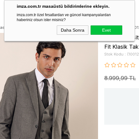
imza.com.tr masaüstü bildirimlerine ekleyin.
imza.com.tr özel fırsatlardan ve güncel kampanyalardan
haberiniz olsun ister misiniz?
asit Kırlangıç Yaka Astarlı Yelekli 6 Drop Slim Fit Klasik Takım Elbise 10
Daha Sonra
Evet
Koyu Antrasit
Fit Klasik Ta
Stok Kodu
(1001
8.999,99 TL