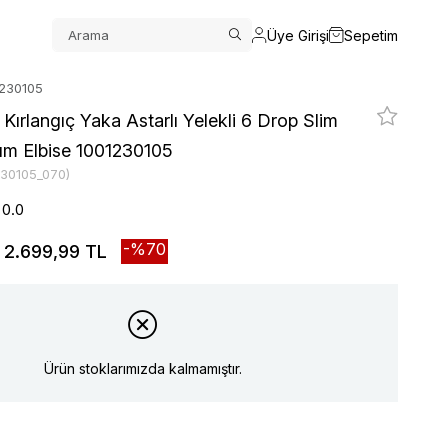
Üye Girişi
Sepetim
01230105
 Kırlangıç Yaka Astarlı Yelekli 6 Drop Slim
kım Elbise 1001230105
230105_070)
0.0
70
2.699,99 TL
Ürün stoklarımızda kalmamıştır.