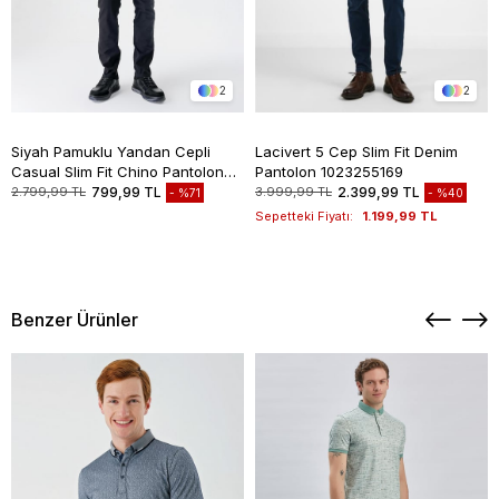
2
2
Siyah Pamuklu Yandan Cepli
Lacivert 5 Cep Slim Fit Denim
Casual Slim Fit Chino Pantolon
Pantolon 1023255169
1003235117
2.799,99 TL
799,99 TL
3.999,99 TL
2.399,99 TL
%71
%40
Sepetteki Fiyatı:
1.199,99 TL
Benzer Ürünler