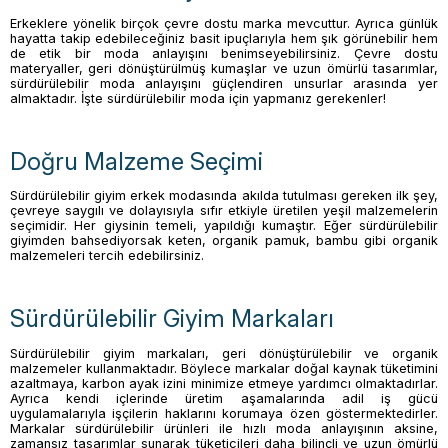
Erkeklere yönelik birçok çevre dostu marka mevcuttur. Ayrıca günlük
hayatta takip edebileceğiniz basit ipuçlarıyla hem şık görünebilir hem
de etik bir moda anlayışını benimseyebilirsiniz. Çevre dostu
materyaller, geri dönüştürülmüş kumaşlar ve uzun ömürlü tasarımlar,
sürdürülebilir moda anlayışını güçlendiren unsurlar arasında yer
almaktadır. İşte sürdürülebilir moda için yapmanız gerekenler!
Doğru Malzeme Seçimi
Sürdürülebilir giyim erkek modasında akılda tutulması gereken ilk şey,
çevreye saygılı ve dolayısıyla sıfır etkiyle üretilen yeşil malzemelerin
seçimidir. Her giysinin temeli, yapıldığı kumaştır. Eğer sürdürülebilir
giyimden bahsediyorsak keten, organik pamuk, bambu gibi organik
malzemeleri tercih edebilirsiniz.
Sürdürülebilir Giyim Markaları
Sürdürülebilir giyim markaları, geri dönüştürülebilir ve organik
malzemeler kullanmaktadır. Böylece markalar doğal kaynak tüketimini
azaltmaya, karbon ayak izini minimize etmeye yardımcı olmaktadırlar.
Ayrıca kendi içlerinde üretim aşamalarında adil iş gücü
uygulamalarıyla işçilerin haklarını korumaya özen göstermektedirler.
Markalar sürdürülebilir ürünleri ile hızlı moda anlayışının aksine,
zamansız tasarımlar sunarak tüketicileri daha bilinçli ve uzun ömürlü