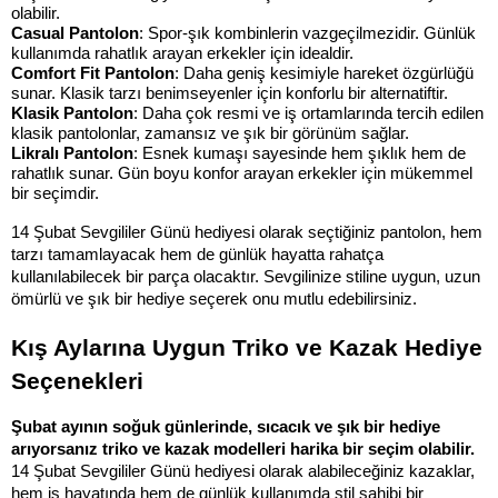
olabilir.
Casual Pantolon
: Spor-şık kombinlerin vazgeçilmezidir. Günlük 
kullanımda rahatlık arayan erkekler için idealdir.
Comfort Fit Pantolon
: Daha geniş kesimiyle hareket özgürlüğü 
sunar. Klasik tarzı benimseyenler için konforlu bir alternatiftir.
Klasik Pantolon
: Daha çok resmi ve iş ortamlarında tercih edilen 
klasik pantolonlar, zamansız ve şık bir görünüm sağlar.
Likralı Pantolon
: Esnek kumaşı sayesinde hem şıklık hem de 
rahatlık sunar. Gün boyu konfor arayan erkekler için mükemmel 
bir seçimdir.
14 Şubat Sevgililer Günü hediyesi olarak seçtiğiniz pantolon, hem 
tarzı tamamlayacak hem de günlük hayatta rahatça 
kullanılabilecek bir parça olacaktır. Sevgilinize stiline uygun, uzun 
ömürlü ve şık bir hediye seçerek onu mutlu edebilirsiniz.
Kış Aylarına Uygun Triko ve Kazak Hediye 
Seçenekleri
Şubat ayının soğuk günlerinde, sıcacık ve şık bir hediye 
arıyorsanız triko ve kazak modelleri harika bir seçim olabilir.
14 Şubat Sevgililer Günü hediyesi olarak alabileceğiniz kazaklar, 
hem iş hayatında hem de günlük kullanımda stil sahibi bir 