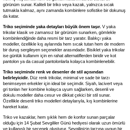
görünüm sunar. Kaliteli bir triko veya kazak, yalnızca sıcak 
tutmakla kalmaz, aynı zamanda kombinlere sofistike bir dokunuş 
da katar.
Triko seçiminde yaka detayları büyük önem taşır. 
V yaka 
trikolar klasik ve zamansız bir görünüm sunarken, gömlekle 
kombinlendiğinde daha resmi bir tarz yaratır. Balıkçı yaka 
modeller, özellikle kış aylarında hem sıcak tutan hem de modern 
bir duruş sergileyen seçenekler arasındadır. Bisiklet yaka trikolar 
ise günlük kullanım için en rahat alternatiflerden biridir ve kot 
pantolon ya da casual pantolonlarla kolayca kombinlenebilir.
Triko seçiminde renk ve desenler de stil açısından 
belirleyicidir.
 Düz renk trikolar, minimal ve sade bir tarzı 
benimseyen erkekler için ideal bir seçimdir. Siyah, lacivert veya 
gri tonları her kombine kolayca uyum sağlarken, desenli ve 
dokulu modeller daha cesur ve dikkat çekici bir stil sunar. 
Özellikle desenli triko modelleri detaylarıyla, kış kombinlerine 
hareket katar.
Triko ve kazaklar, hem şıklık hem de konfor sunan parçalar 
olduğu için 14 Şubat Sevgililer Günü hediyesi olarak uzun ömürlü 
ve kullanışlı bir seçenek oluşturur. Sevgilinizin tarzına uygun bir 