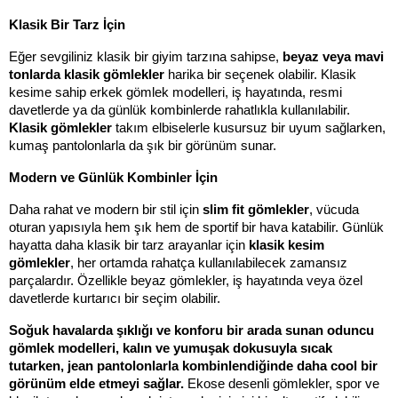
Klasik Bir Tarz İçin
Eğer sevgiliniz klasik bir giyim tarzına sahipse, 
beyaz veya mavi 
tonlarda klasik gömlekler
 harika bir seçenek olabilir. Klasik 
kesime sahip erkek gömlek modelleri, iş hayatında, resmi 
davetlerde ya da günlük kombinlerde rahatlıkla kullanılabilir. 
Klasik gömlekler
 takım elbiselerle kusursuz bir uyum sağlarken, 
kumaş pantolonlarla da şık bir görünüm sunar.
Modern ve Günlük Kombinler İçin
Daha rahat ve modern bir stil için 
slim fit gömlekler
, vücuda 
oturan yapısıyla hem şık hem de sportif bir hava katabilir. Günlük 
hayatta daha klasik bir tarz arayanlar için 
klasik kesim 
gömlekler
, her ortamda rahatça kullanılabilecek zamansız 
parçalardır. Özellikle beyaz gömlekler, iş hayatında veya özel 
davetlerde kurtarıcı bir seçim olabilir.
Soğuk havalarda şıklığı ve konforu bir arada sunan oduncu 
gömlek modelleri, kalın ve yumuşak dokusuyla sıcak 
tutarken, jean pantolonlarla kombinlendiğinde daha cool bir 
görünüm elde etmeyi sağlar.
 Ekose desenli gömlekler, spor ve 