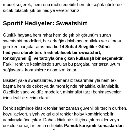
model seçerek, hem onu mutlu edebilir hem de soğuk günlerde 
sıcak tutacak şık bir hediye verebilirsiniz.
Sportif Hediyeler: Sweatshirt
Günlük hayatta hem rahat hem de şık bir görünüm sunan 
sweatshirt modelleri, her erkeğin dolabında mutlaka yer alması 
gereken parçalar arasındadır. 
14 Şubat Sevgililer Günü 
hediyesi olarak tercih edilebilecek bir sweatshirt, 
fonksiyonelliği ve tarzıyla öne çıkan kullanışlı bir seçenektir.
Farklı renk ve kesimlerde sunulan bu parçalar, her tarza uyum 
sağlayarak kombinlere dinamizm katar.
Bisiklet yaka sweatshirtler, zamansız tasarımlarıyla hem tek 
başına hem de ceket ya da mont içinde rahatlıkla kullanılabilir. 
Özellikle sade ve düz modeller, minimalist tarzı benimseyenler 
için ideal bir seçim olabilir. 
Renk seçiminde klasik tonlar her zaman güvenli bir tercih olurken, 
koyu lacivert, siyah ve gri gibi renkler kolay kombinlenebilir 
yapılarıyla öne çıkar. Daha iddialı bir stil için açık renkler veya 
dokulu kumaşlar tercih edilebilir. 
Pamuk karışımlı kumaşlardan 