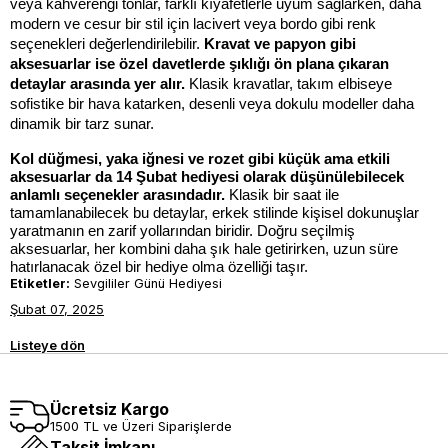
veya kahverengi tonlar, farklı kıyafetlerle uyum sağlarken, daha 
modern ve cesur bir stil için lacivert veya bordo gibi renk 
seçenekleri değerlendirilebilir. 
Kravat ve papyon gibi 
aksesuarlar ise özel davetlerde şıklığı ön plana çıkaran 
detaylar arasında yer alır.
 Klasik kravatlar, takım elbiseye 
sofistike bir hava katarken, desenli veya dokulu modeller daha 
dinamik bir tarz sunar.
Kol düğmesi, yaka iğnesi ve rozet gibi küçük ama etkili 
aksesuarlar da 14 Şubat hediyesi olarak düşünülebilecek 
anlamlı seçenekler arasındadır. 
Klasik bir saat ile 
tamamlanabilecek bu detaylar, erkek stilinde kişisel dokunuşlar 
yaratmanın en zarif yollarından biridir. Doğru seçilmiş 
aksesuarlar, her kombini daha şık hale getirirken, uzun süre 
hatırlanacak özel bir hediye olma özelliği taşır.
Etiketler:
Sevgililer Günü Hediyesi
Şubat 07, 2025
Listeye dön
Ücretsiz Kargo
1500 TL ve Üzeri Siparişlerde
Taksit İmkanı