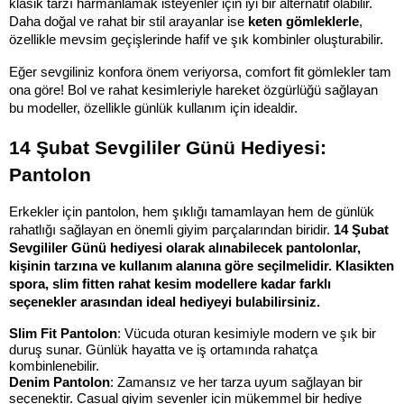
klasik tarzı harmanlamak isteyenler için iyi bir alternatif olabilir. 
Daha doğal ve rahat bir stil arayanlar ise 
keten gömleklerle
, 
özellikle mevsim geçişlerinde hafif ve şık kombinler oluşturabilir.
Eğer sevgiliniz konfora önem veriyorsa, comfort fit gömlekler tam 
ona göre! Bol ve rahat kesimleriyle hareket özgürlüğü sağlayan 
bu modeller, özellikle günlük kullanım için idealdir.
14 Şubat Sevgililer Günü Hediyesi: 
Pantolon
Erkekler için pantolon, hem şıklığı tamamlayan hem de günlük 
rahatlığı sağlayan en önemli giyim parçalarından biridir. 
14 Şubat 
Sevgililer Günü hediyesi olarak alınabilecek pantolonlar, 
kişinin tarzına ve kullanım alanına göre seçilmelidir. Klasikten 
spora, slim fitten rahat kesim modellere kadar farklı 
seçenekler arasından ideal hediyeyi bulabilirsiniz.
Slim Fit Pantolon
: Vücuda oturan kesimiyle modern ve şık bir 
duruş sunar. Günlük hayatta ve iş ortamında rahatça 
kombinlenebilir.
Denim Pantolon
: Zamansız ve her tarza uyum sağlayan bir 
seçenektir. Casual giyim sevenler için mükemmel bir hediye 