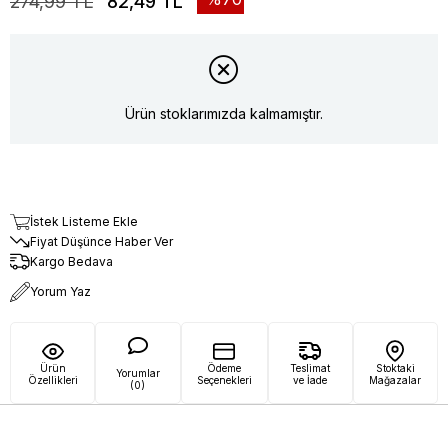
274,99 TL
82,49 TL
Ürün stoklarımızda kalmamıştır.
İstek Listeme Ekle
Fiyat Düşünce Haber Ver
Kargo Bedava
Yorum Yaz
Ürün
Ödeme
Teslimat
Stoktaki
Yorumlar
Özellikleri
Seçenekleri
ve İade
Mağazalar
(0)