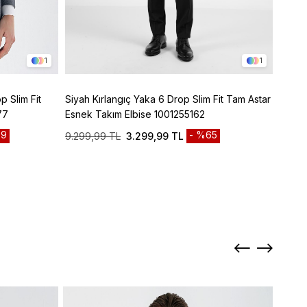
1
1
p Slim Fit
Siyah Kırlangıç Yaka 6 Drop Slim Fit Tam Astar
Lacive
77
Esnek Takım Elbise 1001255162
Panto
9
%65
9.299,99 TL
3.299,99 TL
3.299
Sepett