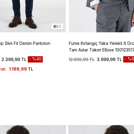
2
ep Slim Fit Denim Pantolon
Füme Kırlangıç Yaka Yelekli 6 Dro
Tam Astar Takım Elbise 10012351
%40
%6
2.399,99 TL
12.999,99 TL
3.999,99 TL
atı:
1.199,99 TL