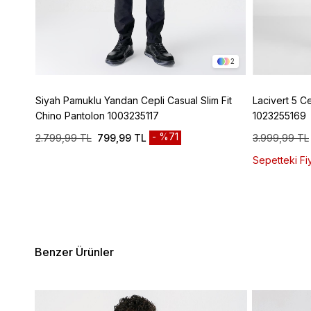
4
2
ic
Siyah Pamuklu Yandan Cepli Casual Slim Fit
Lacivert 5 C
Chino Pantolon 1003235117
1023255169
%71
2.799,99 TL
799,99 TL
3.999,99 TL
Sepetteki Fiy
Benzer Ürünler