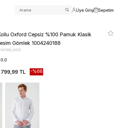
Üye Girişi
Sepetim
ollu Oxford Cepsiz %100 Pamuk Klasik
 Kesim Gömlek 1004240188
240188_600)
0.0
68
799,99 TL