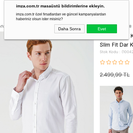
imza.com.tr masaüstü bildirimlerine ekleyin.
imza.com.tr özel fırsatlardan ve güncel kampanyalardan
haberiniz olsun ister misiniz?
xford Cepsiz %100 Pamuk Klasik Slim Fit Dar Kesim Gömlek 1004240188
Daha Sonra
Evet
Beyaz Uzun K
Slim Fit Dar
Stok Kodu
(1004
2.499,99 TL