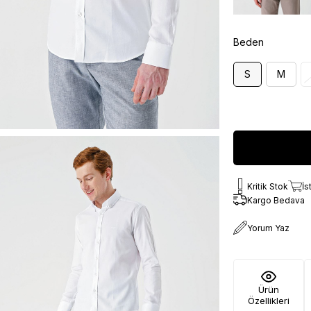
Beden
S
M
Kritik Stok
İs
Kargo Bedava
Yorum Yaz
Ürün
Özellikleri