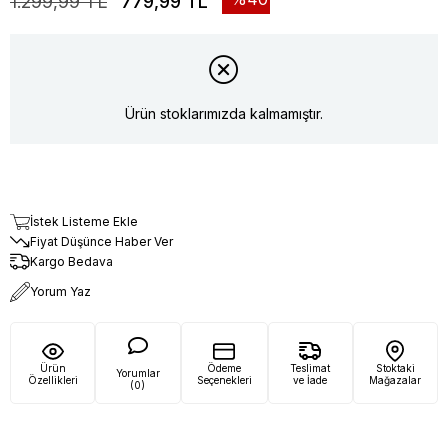
1.299,99 TL
779,99 TL
Ürün stoklarımızda kalmamıştır.
İstek Listeme Ekle
Fiyat Düşünce Haber Ver
Kargo Bedava
Yorum Yaz
Ürün
Ödeme
Teslimat
Stoktaki
Yorumlar
Özellikleri
Seçenekleri
ve İade
Mağazalar
(0)