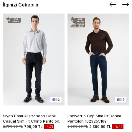
İlginizi Çekebilir
2
2
Siyah Pamuklu Yandan Cepli
Lacivert 5 Cep Slim Fit Denim
Casual Slim Fit Chino Pantolon
Pantolon 1023255169
1003235117
2.799,99 TL
799,99 TL
3.999,99 TL
2.399,99 TL
%71
%40