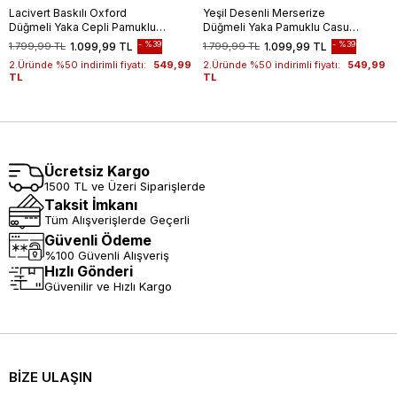
Lacivert Baskılı Oxford
Yeşil Desenli Merserize
Düğmeli Yaka Cepli Pamuklu
Düğmeli Yaka Pamuklu Casual
Casual Slim Fit Dar Kesim
Slim Fit Dar Kesim Tişört
%39
%39
1.799,99 TL
1.099,99 TL
1.799,99 TL
1.099,99 TL
Tişört 1011240177
1011240160
2.Üründe %50 indirimli fiyatı:
549,99
2.Üründe %50 indirimli fiyatı:
549,99
TL
TL
Ücretsiz Kargo
1500 TL ve Üzeri Siparişlerde
Taksit İmkanı
Tüm Alışverişlerde Geçerli
Güvenli Ödeme
%100 Güvenli Alışveriş
Hızlı Gönderi
Güvenilir ve Hızlı Kargo
BİZE ULAŞIN