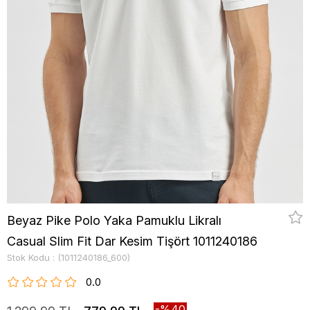
Beyaz Pike Polo Yaka Pamuklu Likralı
Casual Slim Fit Dar Kesim Tişört 1011240186
Stok Kodu
(1011240186_600)
0.0
40